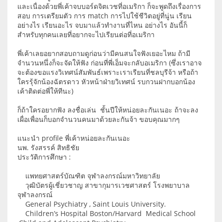
และเนื่องด้วยพี่เค้าจบบอร์ดจิตเวชที่อเมริกา ก็จะพูดถึงเรื่องการ
สอบ การเตรียมตัว การ match การไปใช้ชีวิตอยู่ที่นู่น เรียน
อย่างไร เรียนอะไร จบมาแล้วทำงานที่ไหน อย่างไร อันนี้ก็
สำหรับทุกคนเลยที่อยากจะไปเรียนต่อที่อเมริกา
พี่เค้าเลยอยากสอบถามดูก่อนว่ามีคนสนใจฟังเยอะไหม ถ้ามี
จำนวนหนึ่งก็จะจัดให้ฟัง ก่อนที่พี่เอ็มจะกลับอเมริกา (ซึ่งเราอาจ
จะต้องขอแรงวิเทศน์สัมพันธ์เพราะเราเรียนที่ชลบุรีจ้า หรือถ้า
ใครรุ้จักน้องฉัตรดาว หัวหน้าฝ่ายวิเทศน์ รบกวนฝากบอกน้อง
เค้าติดต่อพี่ให้ทีนะ)
ก็ถ้าใครอยากฟัง ลงชื่อเล่น ชั้นปีให้หน่อยละกันเนอะ ถ้าจะลง
เผื่อเพื่อนก็บอกจำนวนคนมาด้วยละกันจ้า ขอบคุณมากๆ
แนะนำ profile พี่เค้าหน่อยละกันเนอะ
นพ. รังสรรค์ สิทธิชัย
ประวัติการศึกษา :
แพทยศาสตร์บัณฑิต จุฬาลงกรณ์มหาวิทยาลัย
วุฒิบัตรผู้เชี่ยวชาญ สาขากุมารเวชศาสตร์ โรงพยาบาล
จุฬาลงกรณ์
General Psychiatry , Saint Louis University.
Children’s Hospital Boston/Harvard Medical School