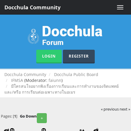
Docchula Community
Toggle
naviga
LOGIN
REGISTER
Docchula Community
Docchula Public Board
IFMSA
(Moderator:
faiunn
)
มีใครสนใจอยากฟังเรื่องการเรียนและการทำงานของจิตแพทย์
และ/หรือ การเรียนต่อเฉพาะทางในอเมร
« previous
next »
Pages: [
1
]
Go Down
+