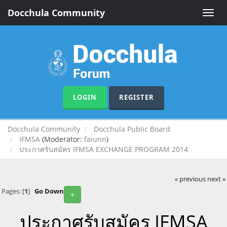
Docchula Community
Toggle
naviga
LOGIN
REGISTER
Docchula Community
Docchula Public Board
IFMSA
(Moderator:
faiunn
)
ประกาศรับสมัคร IFMSA EXCHANGE PROGRAM 2014
« previous
next »
Pages: [
1
]
Go Down
+
ประกาศรับสมัคร IFMSA