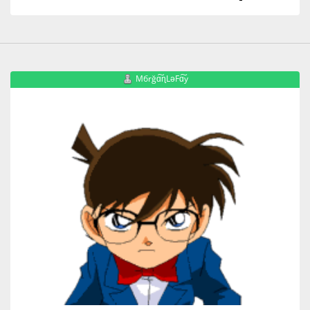
Mбrğɑ͠ɳLəFɑ͠y