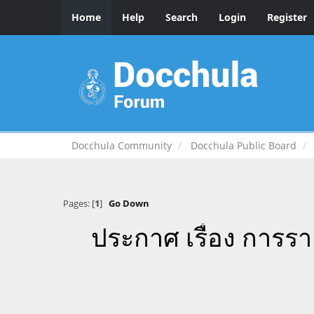
Home
Help
Search
Login
Register
Docchula Community
Docchula Public Board
Pages: [
1
]
Go Down
ประกาศ เรื่อง การร