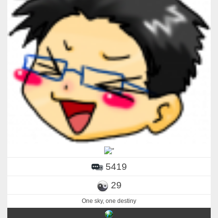
5419
29
One sky, one destiny