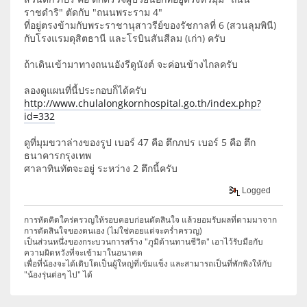
ราชดำริ" ตัดกับ "ถนนพระราม 4"
ที่อยู่ตรงข้ามกับพระราชานุสาวรีย์ของรัชกาลที่ 6 (สวนลุมพินี)
กับโรงแรมดุสิตธานี และโรบินสันสีลม (เก่า) ครับ
ถ้าเดินเข้ามาทางถนนอังรีดูนังต์ จะค่อนข้างไกลครับ
ลองดูแผนที่นี้ประกอบก็ได้ครับ
http://www.chulalongkornhospital.go.th/index.php?
id=332
ดูที่มุมขวาล่างของรูป เบอร์ 47 คือ ตึกภปร เบอร์ 5 คือ ตึก
ธนาคารกรุงเทพ
ศาลาทินทัตจะอยู่ ระหว่าง 2 ตึกนี้ครับ
Logged
การหัดคิดใคร่ครวญให้รอบคอบก่อนตัดสินใจ แล้วยอมรับผลที่ตามมาจาก
การตัดสินใจของตนเอง (ไม่ใช่คอยแต่จะคร่ำครวญ)
เป็นส่วนหนึ่งของกระบวนการสร้าง "ภูมิต้านทานชีวิต" เอาไว้รับมือกับ
ความผิดหวังที่จะเข้ามาในอนาคต
เพื่อที่น้องจะได้เติบโตเป็นผู้ใหญ่ที่เข้มแข็ง และสามารถเป็นที่พักพิงให้กับ
"น้องรุ่นต่อๆ ไป" ได้