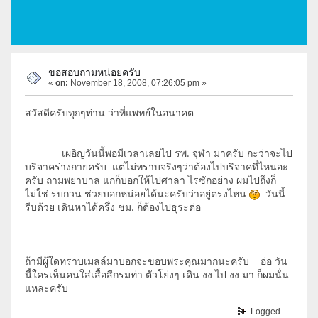
ขอสอบถามหน่อยครับ
«
on:
November 18, 2008, 07:26:05 pm »
สวัสดีครับทุกๆท่าน ว่าที่แพทย์ในอนาคต
เผอิญวันนี้พอมีเวลาเลยไป รพ. จุฬา มาครับ กะว่าจะไป
บริจาคร่างกายครับ แต่ไม่ทราบจริงๆว่าต้องไปบริจาคที่ไหนอะ
ครับ ถามพยาบาล แกก็บอกให้ไปศาลา ไรซักอย่าง ผมไปถึงก็
ไม่ใช่ รบกวน ช่วยบอกหน่อยได้นะครับว่าอยู่ตรงไหน
วันนี้
รีบด้วย เดินหาได้ครึ่ง ชม. ก็ต้องไปธุระต่อ
ถ้ามีผู้ใดทราบเมลล์มาบอกจะขอบพระคุณมากนะครับ อ่อ วัน
นี้ใครเห็นคนใส่เสื้อสีกรมท่า ตัวโย่งๆ เดิน งง ไป งง มา ก็ผมนั่น
แหละครับ
Logged