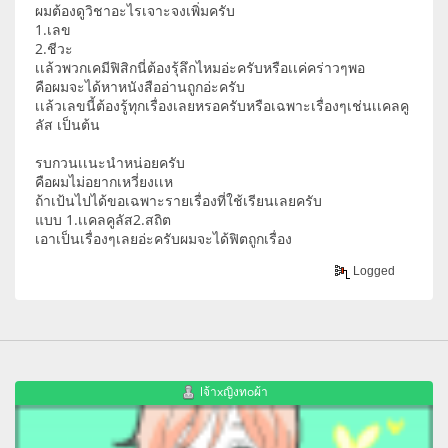
ผมต้องดูวิชาอะไรเจาะจงเพิ่มครับ
1.เลข
2.ชีวะ
เเล้วพวกเคมีฟิสิกนี่ต้องรุ้ลึกไหมอ่ะครับหรือเเค่คร่าวๆพอ
คือผมจะได้หาหนังสืออ่านถูกอ่ะครับ
เเล้วเลขนี้ต้องรู้ทุกเรื่องเลยหรอครับหรือเฉพาะเรื่องๆเช่นเเคลคู
ลัส เป็นต้น
รบกวนเเนะนำหน่อยครับ
คือผมไม่อยากเหวี่ยงเเห
ถ้าเป้นไปได้ขอเฉพาะรายเรื่องที่ใช้เรียนเลยครับ
แบบ 1.เเคลคูลัส2.สถิต
เอาเป็นเรื่องๆเลยอ่ะครับผมจะได้ฟิตถูกเรื่อง
Logged
lจ้าxญิงทoผ้า