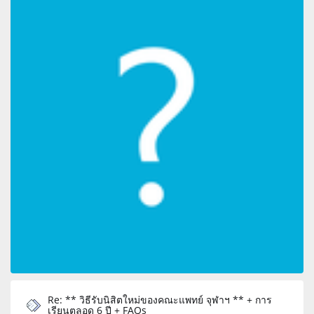
Re: ** วิธีรับนิสิตใหม่ของคณะแพทย์ จุฬาฯ ** + การ
เรียนตลอด 6 ปี + FAQs