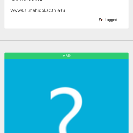
Www9.si.mahidol.ac.th ครับ
Logged
MMk