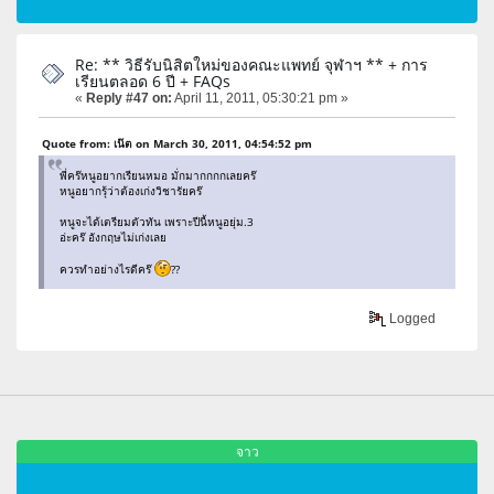
Re: ** วิธีรับนิสิตใหม่ของคณะแพทย์ จุฬาฯ ** + การ
เรียนตลอด 6 ปี + FAQs
«
Reply #47 on:
April 11, 2011, 05:30:21 pm »
Quote from: เน๊ต on March 30, 2011, 04:54:52 pm
พี่คร๊หนูอยากเรียนหมอ มั่กมากกกกเลยคร๊
หนูอยากรุ้ว่าต้องเก่งวิชารัยคร๊
หนูจะได้เตรียมตัวทัน เพราะปีนี้หนูอยุ่ม.3
อ่ะคร๊ อังกฤษไม่เก่งเลย
ควรทำอย่างไรดีคร๊
??
Logged
จาว