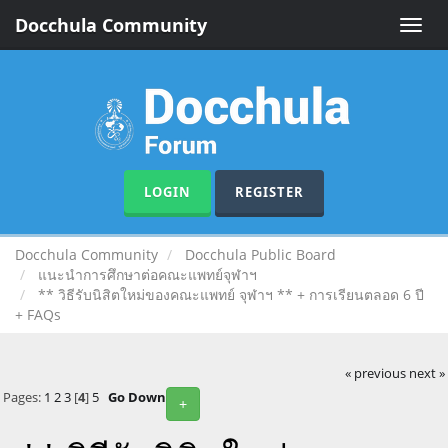
Docchula Community
Toggle
naviga
LOGIN
REGISTER
Docchula Community
Docchula Public Board
แนะนำการศึกษาต่อคณะแพทย์จุฬาฯ
** วิธีรับนิสิตใหม่ของคณะแพทย์ จุฬาฯ ** + การเรียนตลอด 6 ปี
+ FAQs
« previous
next »
Pages:
1
2
3
[
4
]
5
Go Down
+