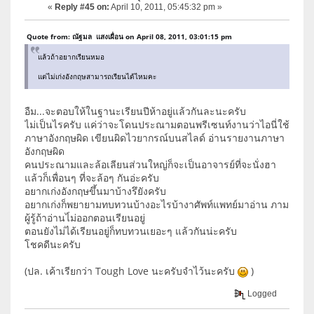
«
Reply #45 on:
April 10, 2011, 05:45:32 pm »
Quote from: ณัฐมล แสงเผื่อน on April 08, 2011, 03:01:15 pm
แล้วถ้าอยากเรียนหมอ
แต่ไม่เก่งอังกฤษสามารถเรียนได้ไหมคะ
อืม...จะตอบให้ในฐานะเรียนปีห้าอยู่แล้วกันละนะครับ
ไม่เป็นไรครับ แค่ว่าจะโดนประณามตอนพรีเซนท์งานว่าไอนี่ใช้
ภาษาอังกฤษผิด เขียนผิดไวยากรณ์บนสไลด์ อ่านรายงานภาษา
อังกฤษผิด
คนประณามและล้อเลียนส่วนใหญ่ก็จะเป็นอาจารย์ที่จะนั่งฮา
แล้วก็เพื่อนๆ ที่จะล้อๆ กันอ่ะครับ
อยากเก่งอังกฤษขึ้นมาบ้างรึยังครับ
อยากเก่งก็พยายามทบทวนบ้างอะไรบ้างาศัพท์แพทย์มาอ่าน ภาม
ผู้รู้ถ้าอ่านไ่ม่ออกตอนเรียนอยู่
ตอนยังไม่ได้เรียนอยู่ก็ทบทวนเยอะๆ แล้วกันน่ะครับ
โชคดีนะครับ
(ปล. เค้าเรียกว่า Tough Love นะครับจำไว้นะครับ
)
Logged