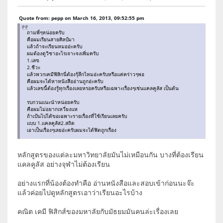
Quote from: pepp on March 16, 2013, 09:52:55 pm
ถามพี่ๆหน่อยครับ
คือผมเรียนสายศิลป์มา
เเล้วถ้าจะเรียนหมออ่ะครับ
ผมต้องดูวิชาอะไรเจาะจงเพิ่มครับ
1.เลข
2.ชีวะ
เเล้วพวกเคมีฟิสิกนี่ต้องรุ้ลึกไหมอ่ะครับหรือเเค่คร่าวๆพอ
คือผมจะได้หาหนังสืออ่านถูกอ่ะครับ
เเล้วเลขนี้ต้องรู้ทุกเรื่องเลยหรอครับหรือเฉพาะเรื่องๆเช่นเเคลคูลัส เป็นต้น
รบกวนเเนะนำหน่อยครับ
คือผมไม่อยากเหวี่ยงเเห
ถ้าเป้นไปได้ขอเฉพาะรายเรื่องที่ใช้เรียนเลยครับ
แบบ 1.เเคลคูลัส2.สถิต
เอาเป็นเรื่องๆเลยอ่ะครับผมจะได้ฟิตถูกเรื่อง
หลักสูตรของแต่ละมหาวิทยาลัยมันไม่เหมือนกัน บางที่ต้องเรียน
แคลคูลัส อย่างจุฬาไม่ต้องเรียน
อย่างแรกที่น้องต้องทำคือ อ่านหนังสือและสอบเข้าก่อนนะจ๊ะ
แล้วค่อยไปดูหลักสูตรเอาว่าเรียนอะไรบ้าง
คณิต เคมี ฟิสิกส์ของมหาลัยกับมัธยมมันคนล่ะเรื่องเลย