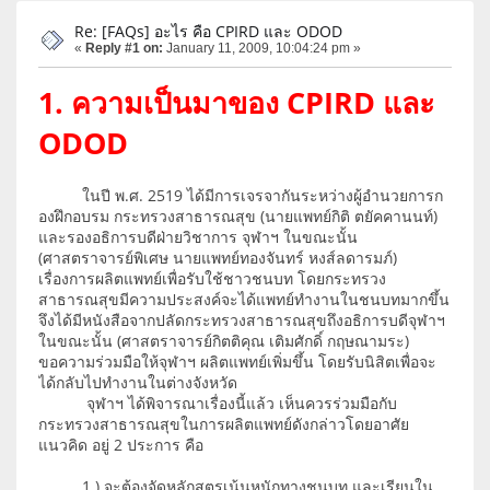
Re: [FAQs] อะไร คือ CPIRD และ ODOD
«
Reply #1 on:
January 11, 2009, 10:04:24 pm »
1. ความเป็นมาของ CPIRD และ
ODOD
ในปี พ.ศ. 2519 ได้มีการเจรจากันระหว่างผู้อำนวยการก
องฝึกอบรม กระทรวงสาธารณสุข (นายแพทย์กิติ ตยัคคานนท์)
และรองอธิการบดีฝ่ายวิชาการ จุฬาฯ ในขณะนั้น
(ศาสตราจารย์พิเศษ นายแพทย์ทองจันทร์ หงส์ลดารมภ์)
เรื่องการผลิตแพทย์เพื่อรับใช้ชาวชนบท โดยกระทรวง
สาธารณสุขมีความประสงค์จะได้แพทย์ทำงานในชนบทมากขึ้น
จึงได้มีหนังสือจากปลัดกระทรวงสาธารณสุขถึงอธิการบดีจุฬาฯ
ในขณะนั้น (ศาสตราจารย์กิตติคุณ เติมศักดิ์ กฤษณามระ)
ขอความร่วมมือให้จุฬาฯ ผลิตแพทย์เพิ่มขึ้น โดยรับนิสิตเพื่อจะ
ได้กลับไปทำงานในต่างจังหวัด
จุฬาฯ ได้พิจารณาเรื่องนี้แล้ว เห็นควรร่วมมือกับ
กระทรวงสาธารณสุขในการผลิตแพทย์ดังกล่าวโดยอาศัย
แนวคิด อยู่ 2 ประการ คือ
1.) จะต้องจัดหลักสูตรเน้นหนักทางชนบท และเรียนใน