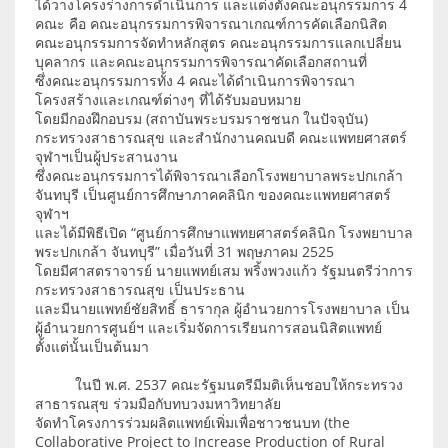
ได้วางโครงร่างการดำเนินการ และแต่งตั้งคณะอนุกรรมการ 4
คณะ คือ คณะอนุกรรมการพิจารณาเกณฑ์การคัดเลือกนิสิต
คณะอนุกรรมการจัดทำหลักสูตร คณะอนุกรรมการแลกเปลี่ยน
บุคลากร และคณะอนุกรรมการพิจารณาคัดเลือกสถานที่
ซึ่งคณะอนุกรรมการทั้ง 4 คณะได้ดำเนินการพิจารณา
โครงสร้างและเกณฑ์ต่างๆ ที่ได้รับมอบหมาย
โดยมีกองฝึกอบรม (สถาบันพระบรมราชชนก ในปัจจุบัน)
กระทรวงสาธารณสุข และสำนักงานคณบดี คณะแพทยศาสตร์
จุฬาฯเป็นผู้ประสานงาน
ซึ่งคณะอนุกรรมการได้พิจารณาเลือกโรงพยาบาลพระปกเกล้า
จันทบุรี เป็นศูนย์การศึกษาภาคคลินิก ของคณะแพทยศาสตร์
จุฬาฯ
และได้มีพิธีเปิด “ศูนย์การศึกษาแพทยศาสตร์คลินิก โรงพยาบาล
พระปกเกล้า จันทบุรี” เมื่อวันที่ 31 พฤษภาคม 2525
โดยมีศาสตราจารย์ นายแพทย์เสม พริ้งพวงแก้ว รัฐมนตรีว่าการ
กระทรวงสาธารณสุข เป็นประธาน
และมีนายแพทย์ชัยสิทธิ์ ธารากุล ผู้อำนวยการโรงพยาบาล เป็น
ผู้อำนวยการศูนย์ฯ และเริ่มจัดการเรียนการสอนนิสิตแพทย์
ตั้งแต่นั้นเป็นต้นมา
ในปี พ.ศ. 2537 คณะรัฐมนตรีมีมติเห็นชอบให้กระทรวง
สาธารณสุข ร่วมมือกับทบวงมหาวิทยาลัย
จัดทำโครงการร่วมผลิตแพทย์เพิ่มเพื่อชาวชนบท (the
Collaborative Project to Increase Production of Rural