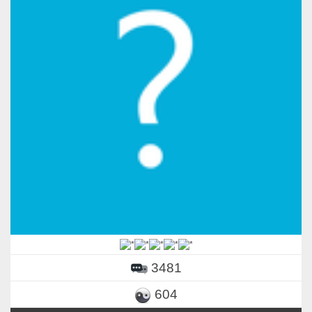
3481
604