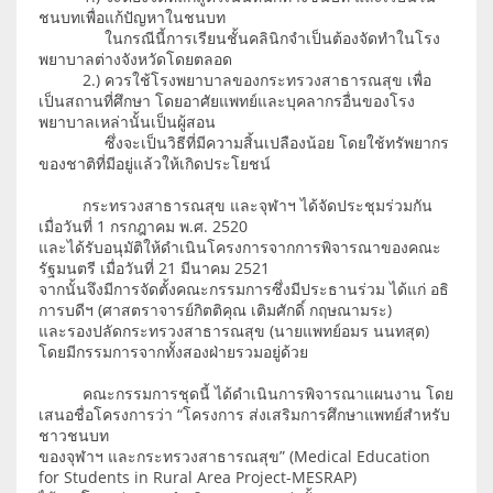
ชนบทเพื่อแก้ปัญหาในชนบท
ในกรณีนี้การเรียนชั้นคลินิกจำเป็นต้องจัดทำในโรง
พยาบาลต่างจังหวัดโดยตลอด
2.) ควรใช้โรงพยาบาลของกระทรวงสาธารณสุข เพื่อ
เป็นสถานที่ศึกษา โดยอาศัยแพทย์และบุคลากรอื่นของโรง
พยาบาลเหล่านั้นเป็นผู้สอน
ซึ่งจะเป็นวิธีที่มีความสิ้นเปลืองน้อย โดยใช้ทรัพยากร
ของชาติที่มีอยู่แล้วให้เกิดประโยชน์
กระทรวงสาธารณสุข และจุฬาฯ ได้จัดประชุมร่วมกัน
เมื่อวันที่ 1 กรกฎาคม พ.ศ. 2520
และได้รับอนุมัติให้ดำเนินโครงการจากการพิจารณาของคณะ
รัฐมนตรี เมื่อวันที่ 21 มีนาคม 2521
จากนั้นจึงมีการจัดตั้งคณะกรรมการซึ่งมีประธานร่วม ได้แก่ อธิ
การบดีฯ (ศาสตราจารย์กิตติคุณ เติมศักดิ์ กฤษณามระ)
และรองปลัดกระทรวงสาธารณสุข (นายแพทย์อมร นนทสุต)
โดยมีกรรมการจากทั้งสองฝ่ายรวมอยู่ด้วย
คณะกรรมการชุดนี้ ได้ดำเนินการพิจารณาแผนงาน โดย
เสนอชื่อโครงการว่า “โครงการ ส่งเสริมการศึกษาแพทย์สำหรับ
ชาวชนบท
ของจุฬาฯ และกระทรวงสาธารณสุข” (Medical Education
for Students in Rural Area Project-MESRAP)