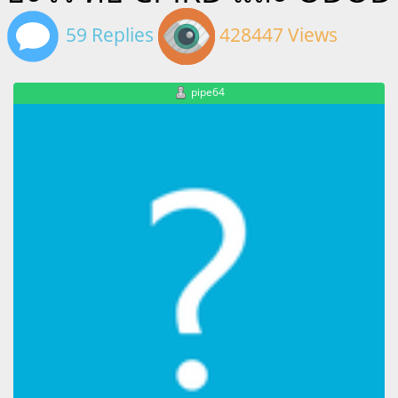
59 Replies
428447 Views
pipe64