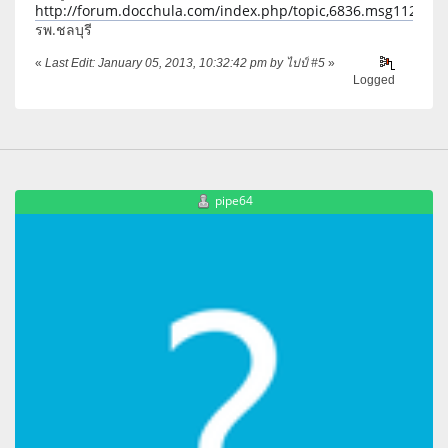
http://forum.docchula.com/index.php/topic,6836.msg11280
รพ.ชลบุรี
«
Last Edit: January 05, 2013, 10:32:42 pm by ไปป์ #5
»
Logged
pipe64