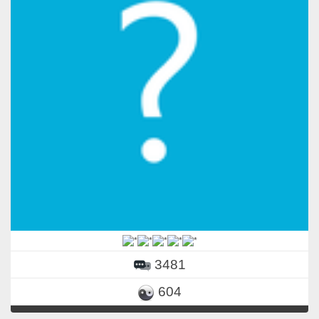
3481
604