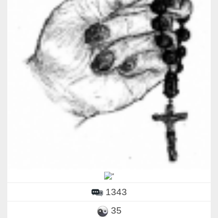
1343
35