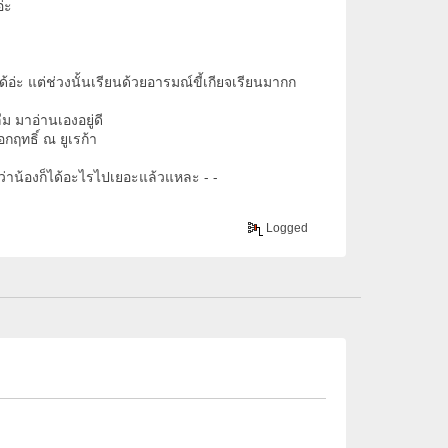
่ะ
้อ่ะ แต่ช่วงนั้นเรียนด้วยอารมณ์ขี้เกียจเรียนมากก
ม มาอ่านเองอยู่ดี
กฤทธิ์ ณ ยูเรก้า
ว่าน้องก็ได้อะไรไปเยอะแล้วแหละ - -
Logged