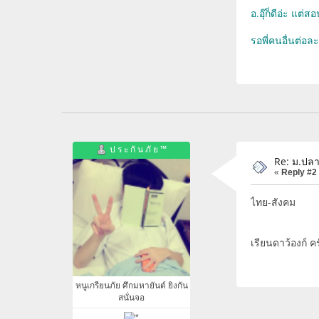
อ.อุ๊ก็ดีอ่ะ แต่
รอพี่คนอื่นต่อล
ป ร ะ กั น ภั ย ™
Re: ม.ปลา
«
Reply #2
ไทย-สังคม
เรียนดาว้องก์ ค
หนูเกรียนภัย ศึกมหายันต์ ยิงกัน
สนั่นจอ