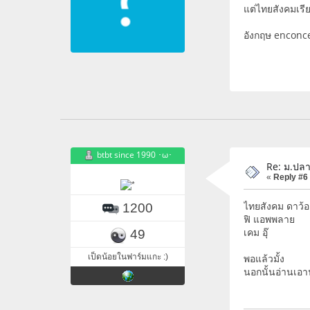
แต่ไทยสังคมเร
อังกฤษ enconce
btbt since 1990 ･ω･
Re: ม.ปลา
«
Reply #6
ไทยสังคม ดาว้อ
1200
ฟิ แอพพลาย
เคม อุ๊
49
เป็ดน้อยในฟาร์มแกะ :)
พอแล้วมั้ง
นอกนั้นอ่านเอา