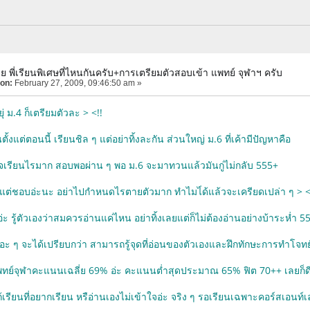
ย พี่เรียนพิเศษที่ไหนกันครับ+การเตรียมตัวสอบเข้า แพทย์ จุฬาฯ ครับ
 on:
February 27, 2009, 09:46:50 am »
่ ม.4 ก็เตรียมตัวละ > <!!
ียนตั้งแต่ตอนนี้ เรียนชิล ๆ แต่อย่าทิ้งละกัน ส่วนใหญ่ ม.6 ที่เค้ามีปัญหาคือ
้งใจเรียนไรมาก สอบพอผ่าน ๆ พอ ม.6 จะมาทวนแล้วมันกู่ไม่กลับ 555+
วแต่ชอบอ่ะนะ อย่าไปกำหนดไรตายตัวมาก ทำไมไ่ด้แล้วจะเครียดเปล่า ๆ > <
่ะ รู้ตัวเองว่าสมควรอ่านแค่ไหน อย่าทิ้งเลยแต่ก็ไม่ต้องอ่านอย่างบ้าระห่ำ 5
อะ ๆ จะได้เปรียบกว่า สามารถรู้จุดที่อ่อนของตัวเองและฝึกทักษะการทำโจทย
แพทย์จุฬาคะแนนเฉลี่ย 69% อ่ะ คะแนนต่ำสุดประมาณ 65% ฟิต 70++ เลยก็ด
ษก้เรียนที่อยากเรียน หรือ่านเองไม่เข้าใจอ่ะ จริง ๆ รอเรียนเฉพาะคอร์สเอนท์เ