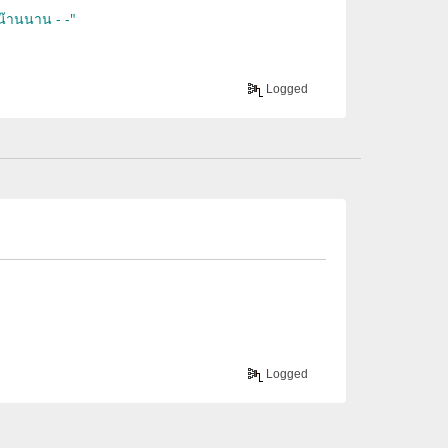
ึกน๊านนาน - -"
Logged
Logged