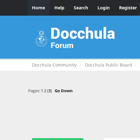
Home
Help
Search
Login
Register
Docchula Community
Docchula Public Board
Pages:
1
2
[
3
]
Go Down