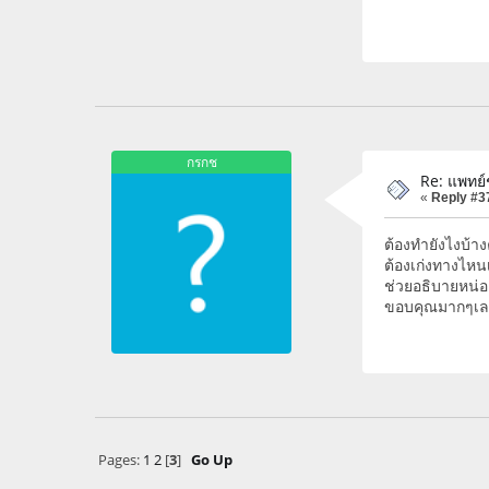
กรกช
Re: แพทย
«
Reply #3
ต้องทำยังไงบ้า
ต้องเก่งทางไหนเ
ช่วยอธิบายหน่
ขอบคุณมากๆเลย
Pages:
1
2
[
3
]
Go Up