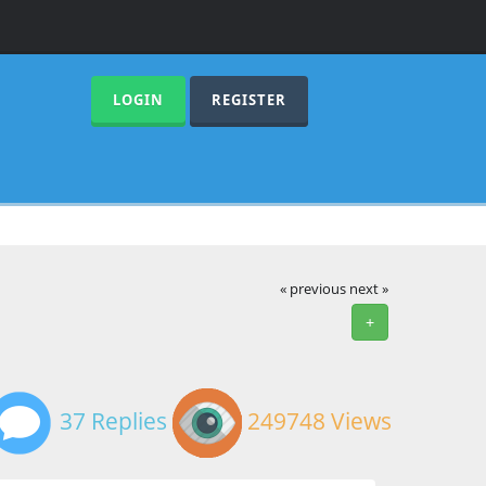
LOGIN
REGISTER
« previous
next »
+
37 Replies
249748 Views