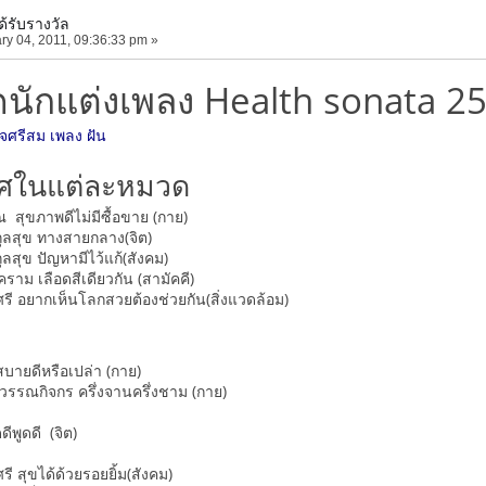
ได้รับรางวัล
ry 04, 2011, 09:36:33 pm »
ดนักแต่งเพลง Health sonata 2
ศรีสม เพลง ฝัน
ลิศในแต่ละหมวด
 สุขภาพดีไม่มีซื้อขาย (กาย)
กุลสุข ทางสายกลาง(จิต)
ุลสุข ปัญหามีไว้แก้(สังคม)
าม เลือดสีเดียวกัน (สามัคคี)
รี อยากเห็นโลกสวยต้องช่วยกัน(สิ่งแวดล้อม)
สบายดีหรือเปล่า (กาย)
วรรณกิจกร ครึ่งจานครึ่งชาม (กาย)
ีพูดดี (จิต)
ี สุขได้ด้วยรอยยิ้ม(สังคม)