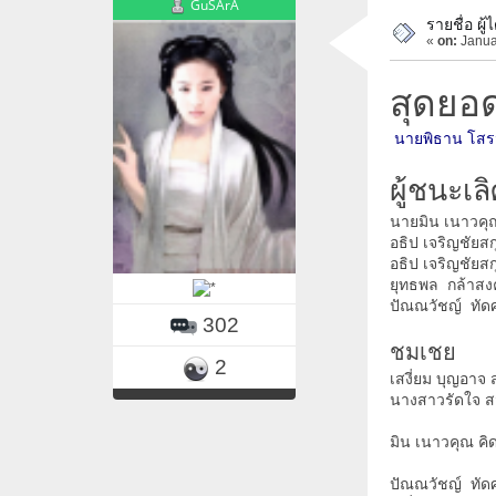
GuSArA
รายชื่อ ผู้
«
on:
Janua
สุดยอ
นายพิธาน โสรจ
ผู้ชนะเ
นายมิน เนาวคุณ
อธิป เจริญชัยส
อธิป เจริญชัยสก
ยุทธพล กล้าสงคร
ปัณณวัชญ์ ทัดศ
302
ชมเชย
2
เสงี่ยม บุญอาจ 
นางสาวรัดใจ ส
มิน เนาวคุณ คิดด
ปัณณวัชญ์ ทัดศร