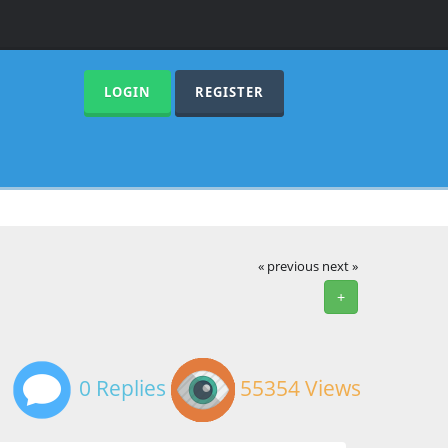
LOGIN
REGISTER
« previous
next »
+
0 Replies
55354 Views