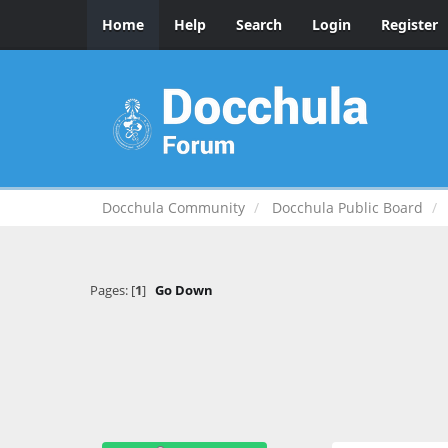
Home
Help
Search
Login
Register
Docchula Community
Docchula Public Board
Pages: [
1
]
Go Down