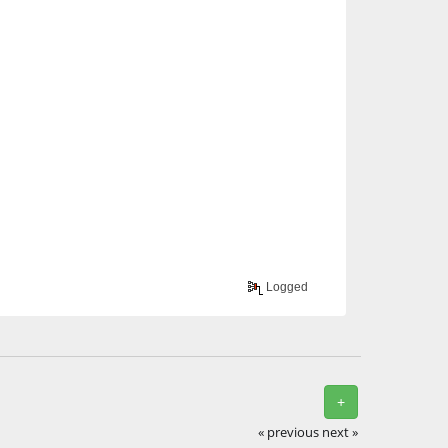
Logged
+
« previous
next »