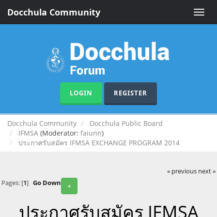
Docchula Community
Toggle
naviga
LOGIN
REGISTER
Docchula Community
Docchula Public Board
IFMSA
(Moderator:
faiunn
)
ประกาศรับสมัคร IFMSA EXCHANGE PROGRAM 2014
« previous
next »
Pages: [
1
]
Go Down
+
ประกาศรับสมัคร IFMSA