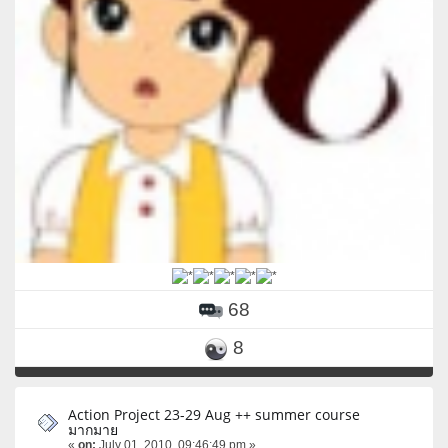
68
8
Action Project 23-29 Aug ++ summer course
มากมาย
«
on:
July 01, 2010, 09:46:49 pm »