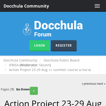
Docchula Community
Toggle
naviga
LOGIN
REGISTER
Docchula Community
Docchula Public Board
IFMSA
(Moderator:
faiunn
)
Action Project 23-29 Aug ++ summer course มากมาย
« previous
next »
Pages: [
1
]
Go Down
+
Action Project 23-29 Aug