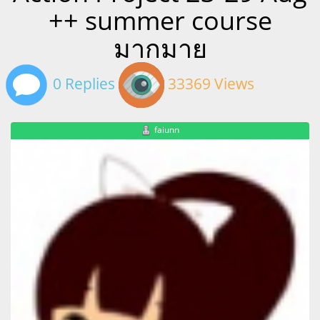
++ summer course
มากมาย
0 Replies
33369 Views
faiunn