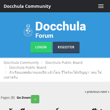
Docchula Community
Toggle
naviga
LOGIN
REGISTER
Docchula Community
Docchula Public Board
Docchula Public Board
ถ้าเรียนแพทย์มาจนจบปี4 แล้วโดน รีไทร์จะได้ปริญญา วทบ.ใช่
เปล่าครับ
« previous
next »
Pages: [
1
]
Go Down
+