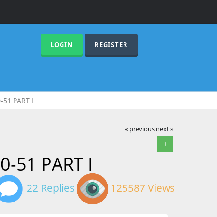
LOGIN
REGISTER
-51 PART I
« previous
next »
+
0-51 PART I
22 Replies
125587 Views