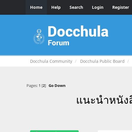
Home
Help
Search
Login
Register
Docchula Community
Docchula Public Board
Pages:
1
[
2
]
Go Down
แนะนำหนังส