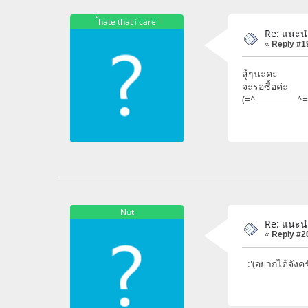
้hate that i care
Re: แนะน
«
Reply #1
สู้ๆนะคะ
จะรอซื้อค่ะ
(=^__________^=
Nut
Re: แนะน
«
Reply #2
:'(อยากได้จังค