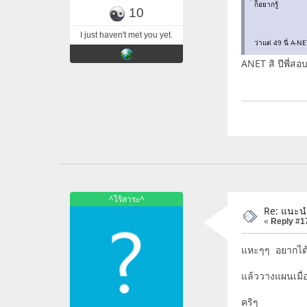
ก็อยากรู้
10
I just haven't met you yet.
ว่าแต่ 49 นี่ A-N
ANET สิ ปีพี่สอบ
^ไร้สาระ^
Re: แนะน
«
Reply #1
แหะๆๆ อยากได
แล้ววางแผนเมื่อ
คริๆ