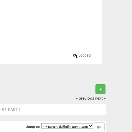
Logged
+
« previous
next »
-51 PART I
Jump to: