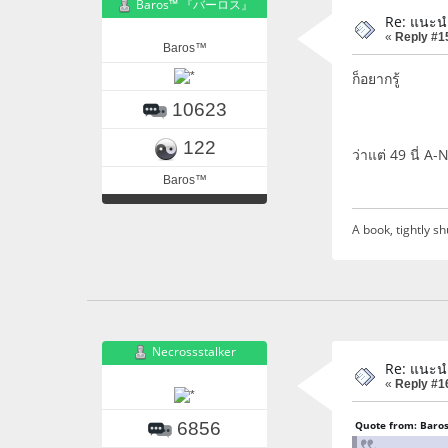
Baros™ 『バーロス』
Re: แนะน
«
Reply #1
Baros™
ก็อยากรู้
10623
122
ว่าแต่ 49 นี่ A
Baros™
A book, tightly sh
Necrossstalker
Re: แนะน
«
Reply #1
6856
Quote from: Baro