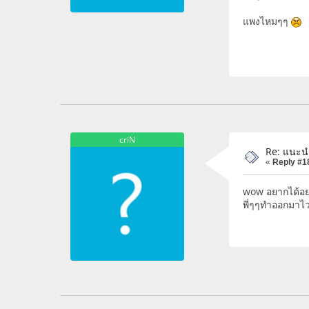
แพงไหมๆๆ
criN
Re: แนะน
«
Reply #1
wow อยากได้อย
พี่ๆๆทำออกมาไวไว