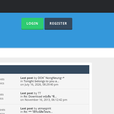
LOGIN
REGISTER
Last post
by
DOKﾞNongNeung~*
sts
in
Tonight belongs to you a...
ics
on July 16, 2026, 08:29:40 pm
Last post
by TT
sts
in
Re: Download หนังสือ "พี...
ics
on November 16, 2013, 06:12:42 pm
Last post
by
atmaspirit
osts
in
Re: ** วิธีรับนิสิตใหม่ข...
pics