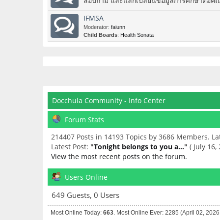
สอบถาม และแลกเปลี่ยนข้อมูลการศึกษาต่อคณะแพ
IFMSA
Moderator:
faiunn
Child Boards
:
Health Sonata
Docchula Community - Info Center
Forum Stats
214407 Posts in 14193 Topics by 3686 Members. L
Latest Post:
"
Tonight belongs to you a...
"
( July 16,
View the most recent posts on the forum.
Users Online
649 Guests, 0 Users
Most Online Today:
663
. Most Online Ever: 2285 (April 02, 202