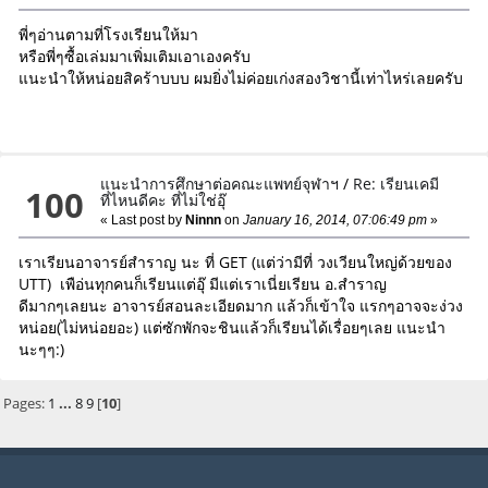
พี่ๆอ่านตามที่โรงเรียนให้มา
หรือพี่ๆซื้อเล่มมาเพิ่มเติมเอาเองครับ
แนะนำให้หน่อยสิคร้าบบบ ผมยิ่งไม่ค่อยเก่งสองวิชานี้เท่าไหร่เลยครับ
แนะนำการศึกษาต่อคณะแพทย์จุฬาฯ
/
Re: เรียนเคมี
100
ที่ไหนดีคะ ที่ไม่ใช่อุ๊
« Last post by
Ninnn
on
January 16, 2014, 07:06:49 pm
»
เราเรียนอาจารย์สำราญ นะ ที่ GET (แต่ว่ามีที่ วงเวียนใหญ่ด้วยของ
UTT) เพือ่นทุกคนก็เรียนแต่อุ๊ มีแต่เราเนี่ยเรียน อ.สำราญ
ดีมากๆเลยนะ อาจารย์สอนละเอียดมาก แล้วก็เข้าใจ แรกๆอาจจะง่วง
หน่อย(ไม่หน่อยอะ) แต่ซักพักจะชินแล้วก็เรียนได้เรื่อยๆเลย แนะนำ
นะๆๆ:)
Pages:
1
...
8
9
[
10
]