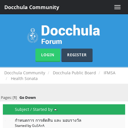
Docchula Community
Toggle
naviga
LOGIN
REGISTER
Docchula Community
Docchula Public Board
IFMSA
Health Sonata
Pages: [
1
]
Go Down
Subject
/
Started by
กำหนดการ การตัดสิน และ มอบรางวัล
Started by
GuSArA