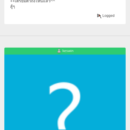
++เตรียมตัวถึงไหนแล้ว^^
สู้ๆ
Logged
keswin