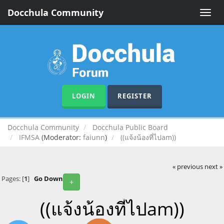
Docchula Community
Toggle
naviga
LOGIN
REGISTER
Docchula Community
Docchula Public Board
IFMSA
(Moderator:
faiunn
)
((แจ้งน้องที่ไปam))
« previous
next »
Pages: [
1
]
Go Down
+
((แจ้งน้องที่ไปam))