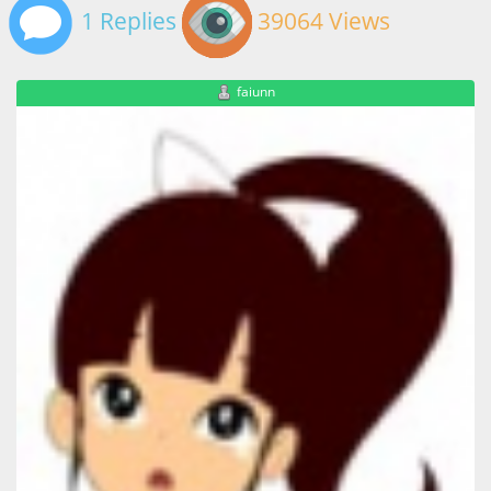
1 Replies
39064 Views
faiunn