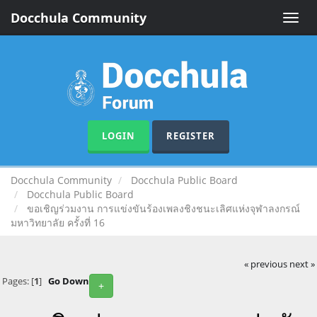
Docchula Community
Toggle
naviga
LOGIN
REGISTER
Docchula Community
Docchula Public Board
Docchula Public Board
ขอเชิญร่วมงาน การแข่งขันร้องเพลงชิงชนะเลิศแห่งจุฬาลงกรณ์
มหาวิทยาลัย ครั้งที่ 16
« previous
next »
Pages: [
1
]
Go Down
+