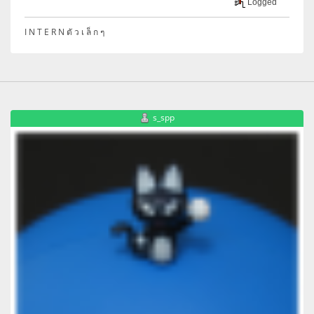
Logged
I N T E R N ตั ว เ ล็ ก ๆ
s_spp