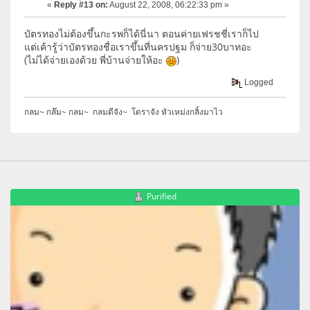
«
Reply #13 on:
August 22, 2008, 06:22:33 pm »
บัตรทองไม่ต้องขึ้นกะรพก็ได้นี่นา ตอนค่ายเฟรชชี่เราก็ไป
แต่เค้ารู้ว่าบัตรทองชื่อเราขึ้นที่นครปฐม ก็จ่าย30บาทอะ
(ไม่ได้จ่ายเองด้วย พี่บ้านจ่ายให้อะ
)
Logged
กลม~ กล๊ม~ กลม~ กลมดีจัง~ โดราจัง หัวเหม่งกลิ้งมาไว
Purified