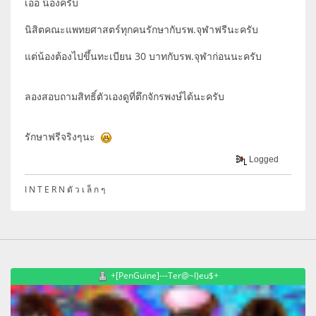
เอ่อ น้องครับ
นิสิตคณะแพทยศาสตร์ทุกคนรักษากับรพ.จุฬาฟรีนะครับ
แต่น้องต้องไปขึ้นทะเบียน 30 บาทกับรพ.จุฬาก่อนนะครับ
ลองสอบถามสิทธิ์ตัวเองดูที่ตึกจักรพงษ์ได้นะครับ
รักษาฟรีจริงๆนะ
Logged
I N T E R N ตั ว เ ล็ ก ๆ
+[PenGuine]---Ter@~l)eu$+