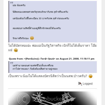
เอ่อ น้องครับ
นิสิตคณะแพทยศาสตร์ทุกคนรักษากับรพ.จุฬาฟรีนะครับ
แต่น้องต้องไปขึ้นทะเบียน 30 บาทกับรพ.จุฬาก่อนนะครับ
ลองสอบถามสิทธิ์ตัวเองดูที่ตึกจักรพงษ์ได้นะครับ
รักษาฟรีจริงๆนะ
ไม่ได้บัตรทองอ่ะ พ่อแม่เป็นรัฐวิสาหกิจ เบิกก็ไม่ได้เต็มราคา โอ๊ย
แย่
Quote from: +[PenGuine]---Ter@~l)eu$+ on August 21, 2008, 11:18:11 pm
แต่ทำมายตอนค่ายเฟชชี่ไม่เห็นจะฟรีเรย
เราไปหาหมอมา ก้อยังต้องเสียค่ายาอยู่เรยอะ
เป็นเพราะน้องไม่ได้แสดงบัตรนิสิตว่าเป็นนสพ.ป่าวครับ?
Logged