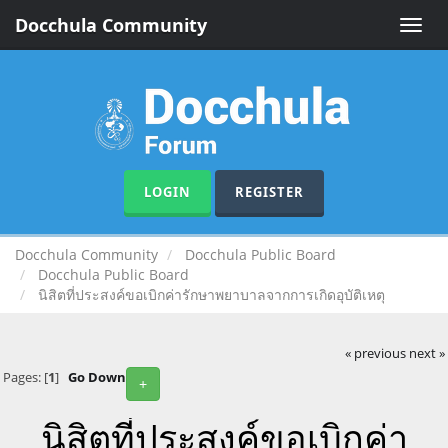
Docchula Community
Toggle
naviga
LOGIN
REGISTER
Docchula Community
Docchula Public Board
Docchula Public Board
นิสิตที่ประสงค์ขอเบิกค่ารักษาพยาบาลจากการเกิดอุบัติเหตุ
« previous
next »
Pages: [
1
]
Go Down
+
นิสิตที่ประสงค์ขอเบิกค่า