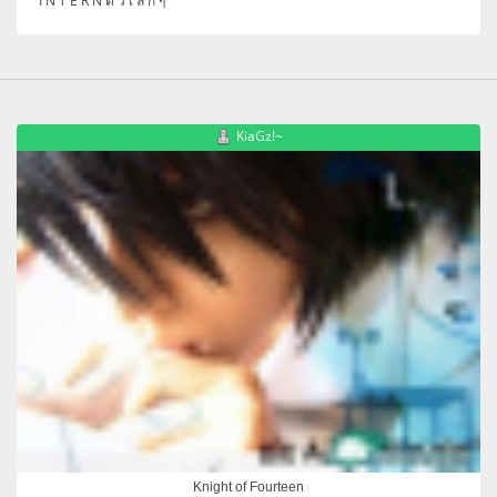
I N T E R N ตั ว เ ล็ ก ๆ
KiaGz!~
Knight of Fourteen