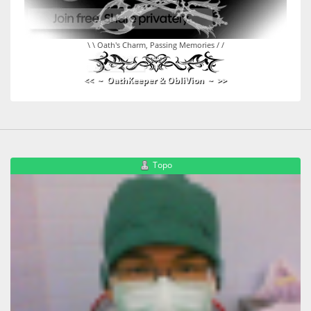
\ \ Oath's Charm, Passing Memories / /
<< ~ OathKeeper & ObliVion ~ >>
Topo