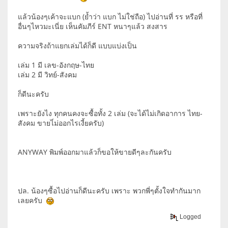
แล้วน้องๆเค้าจะแบก (ย้ำว่า แบก ไม่ใช่ถือ) ไปอ่านที่ รร หรือที่
อื่นๆไหวมะเนี่ย เห็นคัมภีร์ ENT หนาๆแล้ว สงสาร
ความจริงถ้าแยกเล่มได้ก็ดี แบบแบ่งเป็น
เล่ม 1 มี เลข-อังกฤษ-ไทย
เล่ม 2 มี วิทย์-สังคม
ก็ดีนะครับ
เพราะยังไง ทุกคนคงจะซื้อทั้ง 2 เล่ม (จะได้ไม่เกิดอาการ ไทย-
สังคม ขายไ่ม่ออกไรเงี้ยครับ)
ANYWAY พิมพ์ออกมาแล้วก็ขอให้ขายดีๆละกันครับ
ปล. น้องๆซื้อไปอ่านก็ดีนะครับ เพราะ พวกพี่ๆตั้งใจทำกันมาก
เลยครับ
Logged