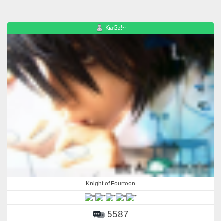
KiaGz!~
Knight of Fourteen
5587