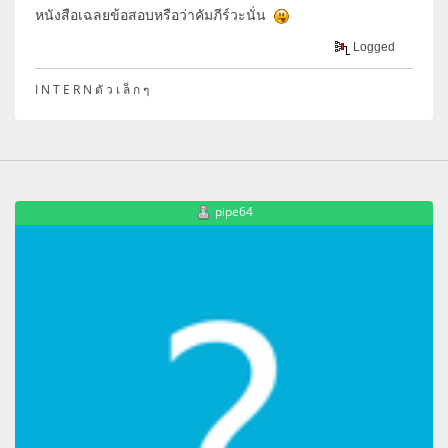
หนังสือเฉลยข้อสอบหรือว่าคัมภีร์วะนั่น
Logged
I N T E R N ตั ว เ ล็ ก ๆ
pipe64