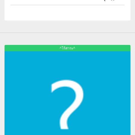
^ไร้สาระ^