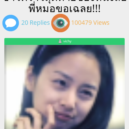
พี่หมอขอเฉลย!!!
20 Replies
100479 Views
vichy