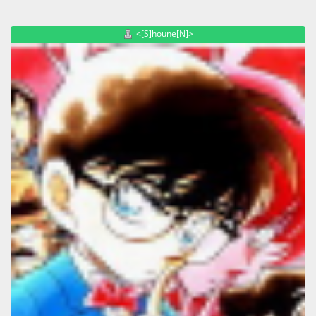
<[S]houne[N]>