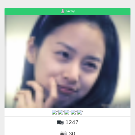
vichy
1247
30