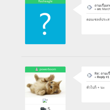
flasheagle
ถามเรื่อง
«
on:
March
ตอนเซลล์ประสาท
powerboom
Re: ถามเร
«
Reply #1
ทั่วไปก็ + นะ
5