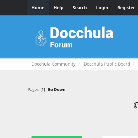
Home
Help
Search
Login
Register
Docchula Community
Docchula Public Board
Pages: [
1
]
Go Down