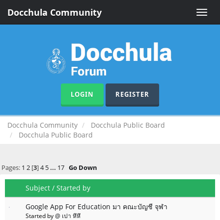
Docchula Community
Toggle
naviga
LOGIN
REGISTER
Docchula Community
Docchula Public Board
Docchula Public Board
Pages:
1
2
[
3
]
4
5
...
17
Go Down
Subject
/
Started by
Google App For Education มา คณะบัญชี จุฬา
Started by
@ เปา หึหึ