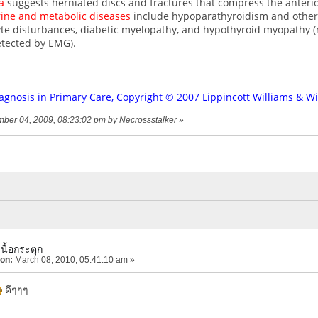
a
suggests herniated discs and fractures that compress the anterio
ine and metabolic diseases
include hypoparathyroidism and other
lyte disturbances, diabetic myelopathy, and hypothyroid myopathy (
etected by EMG).
iagnosis in Primary Care, Copyright © 2007 Lippincott Williams & Wi
mber 04, 2009, 08:23:02 pm by Necrossstalker
»
นื้อกระตุก
 on:
March 08, 2010, 05:41:10 am »
ดีๆๆๆ