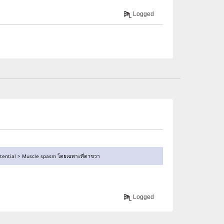
Logged
n potential > Muscle spasm โดยเฉพาะที่ตาขวา
Logged