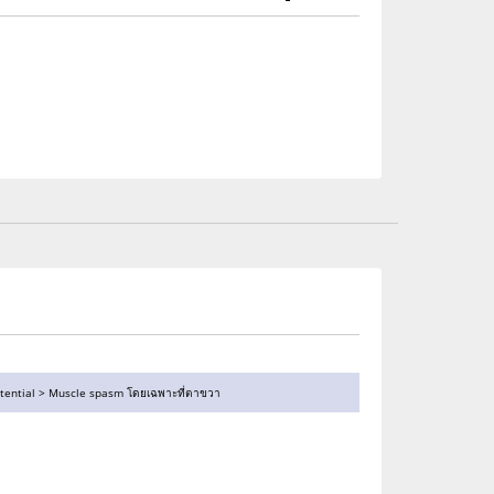
n potential > Muscle spasm โดยเฉพาะที่ตาขวา