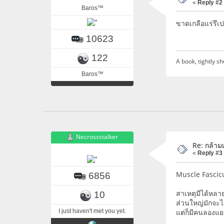
«
Reply #2
Baros™
ขาดเกลือแร่รึเ
10623
122
A book, tightly sh
Baros™
Necrossstalker
Re: กล้ามเ
«
Reply #3
Muscle Fascic
6856
สาเหตุมีได้หลา
10
ส่วนใหญ่มักจะไ
I just haven't met you yet.
แต่ก็มีคนลองแย