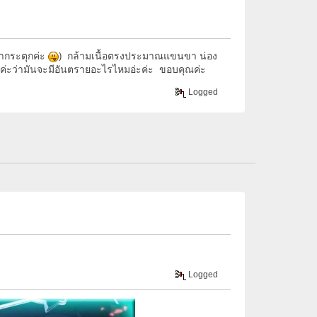
ตากระตุกค่ะ
) กล้ามเนื้อตรงประมาณแขนขา น่อง
าค่ะว่ามันจะมีอันตรายอะไรไหมอ่ะค่ะ ขอบคุณค่ะ
Logged
Logged