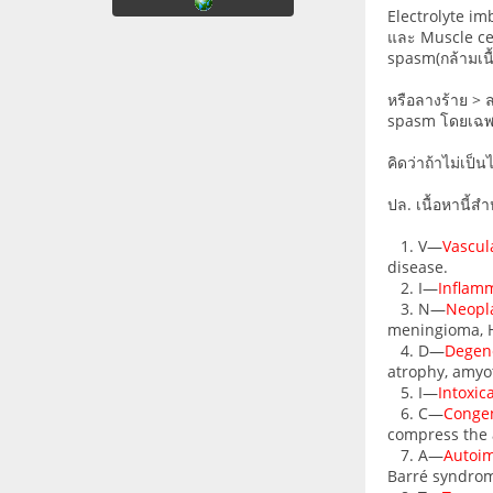
Electrolyte i
และ Muscle cel
spasm(กล้ามเนื
หรือลางร้าย > 
spasm โดยเฉพ
คิดว่าถ้าไม่เป
ปล. เนื้อหานี้ส
1. V—
Vascul
disease.
2. I—
Inflam
3. N—
Neopl
meningioma, H
4. D—
Degene
atrophy, amyo
5. I—
Intoxic
6. C—
Congen
compress the 
7. A—
Autoi
Barré syndro