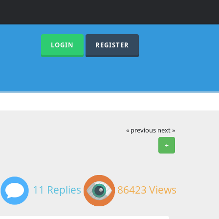
LOGIN
REGISTER
« previous
next »
+
11 Replies
86423 Views