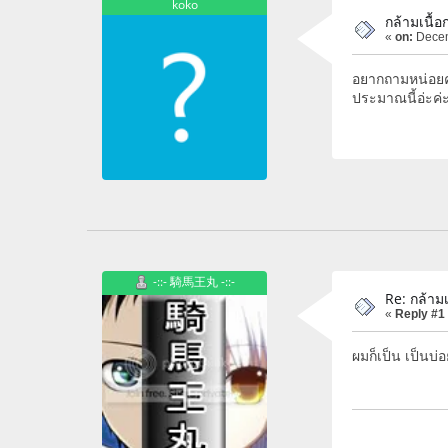
koko
กล้ามเนื้อ
«
on:
Decem
อยากถามหน่อยค่ะ
ประมาณนี้อ่ะค่
-::- 騎馬王丸 -::-
Re: กล้ามเ
«
Reply #1
ผมก็เป็น เป็นบ่