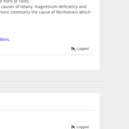
r horn or roots.
 causes of tetany, magnesium deficiency and
more commonly the cause of fibrillations which
lkins.
Logged
Logged