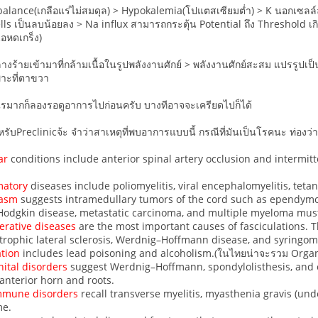
mbalance(เกลือแร่ไม่สมดุล) > Hypokalemia(โปแตสเซียมต่ำ) > K นอกเซ
ls เป็นลบน้อยลง > Na influx สามารถกระตุ้น Potential ถึง Threshold เกิด
้อหดเกร็ง)
ลางร้ายเข้ามาที่กล้ามเนื้อในรูปพลังงานศักย์ > พลังงานศักย์สะสม แปรรูปเ
าะที่ตาขวา
็นไรมากก็ลองรอดูอาการไปก่อนครับ บางทีอาจจะเครียดไปก็ได้
ำหรับPreclinicจ้ะ จำว่าสาเหตุที่พบอาการแบบนี้ กรณีที่มันเป็นโรคนะ ท่องว
ar
conditions include anterior spinal artery occlusion and intermit
matory
diseases include poliomyelitis, viral encephalomyelitis, tetan
asm
suggests intramedullary tumors of the cord such as ependym
odgkin disease, metastatic carcinoma, and multiple myeloma mus
rative diseases
are the most important causes of fasciculations. 
trophic lateral sclerosis, Werdnig–Hoffmann disease, and syringom
ation
includes lead poisoning and alcoholism.(ในไทยน่าจะรวม Org
ital disorders
suggest Werdnig–Hoffmann, spondylolisthesis, and o
anterior horn and roots.
mmune disorders
recall transverse myelitis, myasthenia gravis (unde
me.