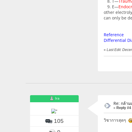
8. T—
Traum
9. E—
Endocr
other electro
can only be d
Reference
Differential D
«
Last Edit: Dece
Ira
Re: กล้ามเ
«
Reply #4
วิชาการสุดๆ
105