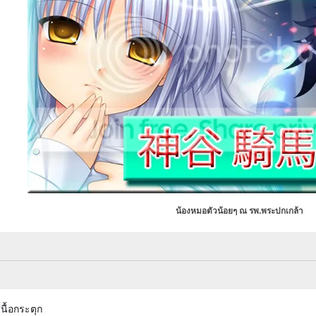
น้องหมอตัวน้อยๆ ณ รพ.พระปกเกล้า
นื้อกระตุก