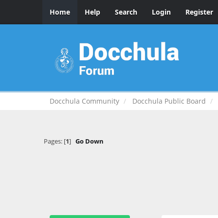
Home
Help
Search
Login
Register
Docchula Community
Docchula Public Board
Pages: [
1
]
Go Down