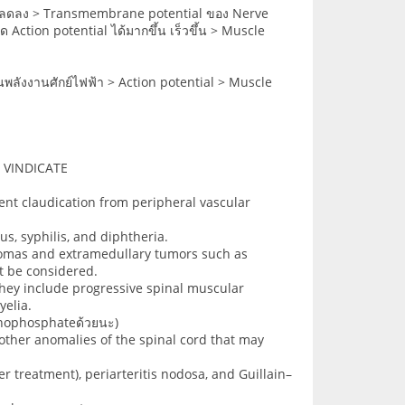
ลล์ลดลง > Transmembrane potential ของ Nerve
 Action potential ได้มากขึ้น เร็วขึ้น > Muscle
ป็นพลังงานศักย์ไฟฟ้า > Action potential > Muscle
่า VINDICATE
tent claudication from peripheral vascular
us, syphilis, and diphtheria.
omas and extramedullary tumors such as
t be considered.
They include progressive spinal muscular
yelia.
anophosphateด้วยนะ)
ther anomalies of the spinal cord that may
r treatment), periarteritis nodosa, and Guillain–