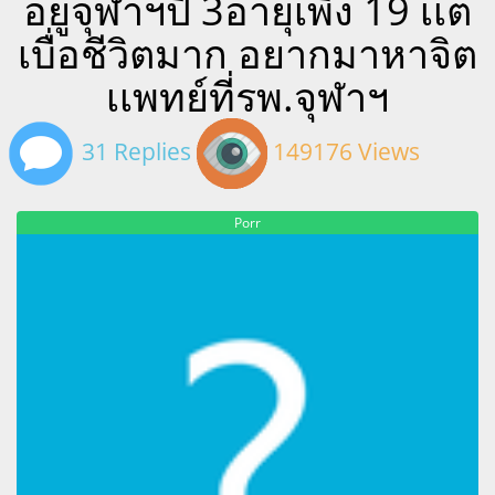
อยู่จุฬาฯปี 3อายุเพิ่ง 19 เเต่
เบื่อชีวิตมาก อยากมาหาจิต
เเพทย์ที่รพ.จุฬาฯ
31 Replies
149176 Views
Porr