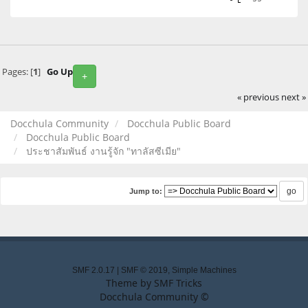
Pages: [
1
]
Go Up
+
« previous
next »
Docchula Community
Docchula Public Board
Docchula Public Board
ประชาสัมพันธ์ งานรู้จัก "ทาลัสซีเมีย"
Jump to:
SMF 2.0.17
|
SMF © 2019
,
Simple Machines
Theme by
SMF Tricks
Docchula Community ©