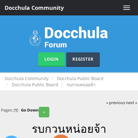
Docchula Community
Toggle
naviga
LOGIN
REGISTER
Docchula Community
Docchula Public Board
Docchula Public Board
รบกวนหน่อยจ้า
« previous
next »
Pages: [
1
]
Go Down
+
รบกวนหน่อยจ้า