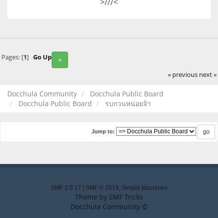
>///<
Pages: [
1
]
Go Up
+
« previous
next »
Docchula Community
Docchula Public Board
Docchula Public Board
รบกวนหน่อยจ้า
Jump to:
SMF 2.0.17
|
SMF © 2019
,
Simple Machines
Theme by
SMF Tricks
Docchula Community ©