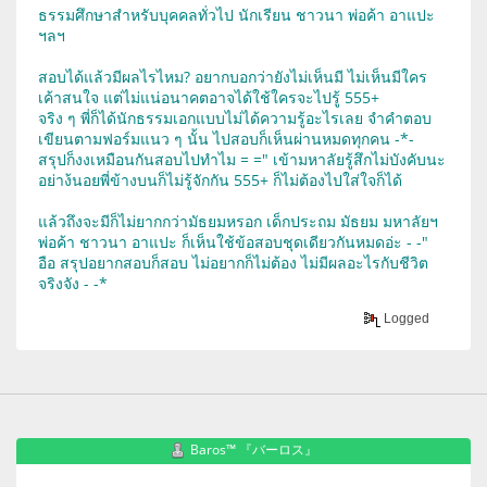
ธรรมศึกษาสำหรับบุคคลทั่วไป นักเรียน ชาวนา พ่อค้า อาแปะ
ฯลฯ
สอบได้แล้วมีผลไรไหม? อยากบอกว่ายังไม่เห็นมี ไม่เห็นมีใคร
เค้าสนใจ แต่ไม่แน่อนาคตอาจได้ใช้ใครจะไปรู้ 555+
จริง ๆ พี่ก็ได้นักธรรมเอกแบบไม่ได้ความรู้อะไรเลย จำคำตอบ
เขียนตามฟอร์มแนว ๆ นั้น ไปสอบก็เห็นผ่านหมดทุกคน -*-
สรุปก็งงเหมือนกันสอบไปทำไม = =" เข้ามหาลัยรู้สึกไม่บังคับนะ
อย่าง้นอยพี่ข้างบนก็ไม่รู้จักกัน 555+ ก็ไม่ต้องไปใส่ใจก็ได้
แล้วถึงจะมีก็ไม่ยากกว่ามัธยมหรอก เด็กประถม มัธยม มหาลัยฯ
พ่อค้า ชาวนา อาแปะ ก็เห็นใช้ข้อสอบชุดเดียวกันหมดอ่ะ - -"
อือ สรุปอยากสอบก็สอบ ไม่อยากก็ไม่ต้อง ไม่มีผลอะไรกับชีวิต
จริงจัง - -*
Logged
Baros™ 『バーロス』