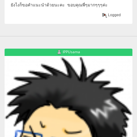
ยังไงก็ขอคำแนะนำด้วยนะคะ ขอบคุณพี่ๆมากๆๆๆค่ะ
Logged
IPPUsama