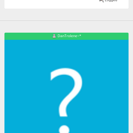
DanTrolene~*