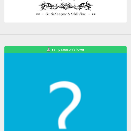
<< ~ OathKeeper & ObliVion ~ >>
rainy season's lover