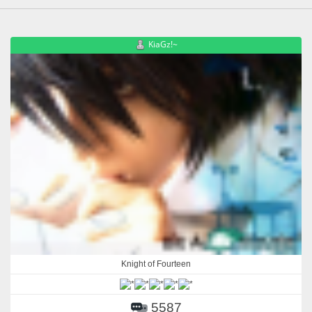
KiaGz!~
Knight of Fourteen
5587