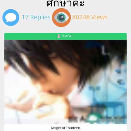
ศึกษาค่ะ
17 Replies
80248 Views
KiaGz!~
Knight of Fourteen