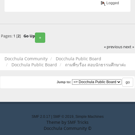
Logged
Pages:
1
[
2
]
Go Up
+
« previous
next »
Docchula Community
Docchula Public Board
Docchula Public Board
ถามพี่ๆเรื่อง สอบนักธรรมศึกษาค่ะ
Jump to:
SMF 2.0.17
|
SMF © 2019
,
Simple Machines
Theme by
SMF Tricks
Docchula Community ©