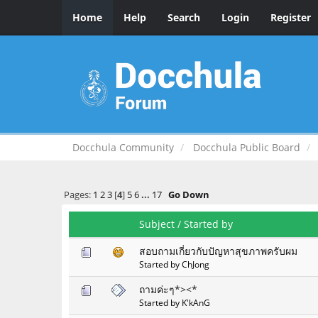
Home
Help
Search
Login
Register
Docchula Community
Docchula Public Board
Pages:
1
2
3
[
4
]
5
6
...
17
Go Down
Subject
/
Started by
สอบถามเกี่ยวกับปัญหาสุขภาพครับผม
Started by ChJong
ถามค่ะๆ*><*
Started by K'kAnG