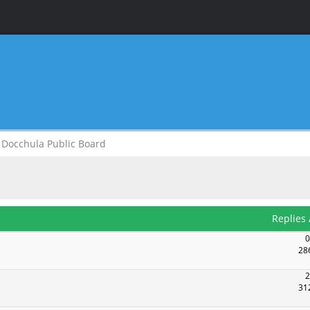
Docchula Public Board
Replies
0
28
2
31