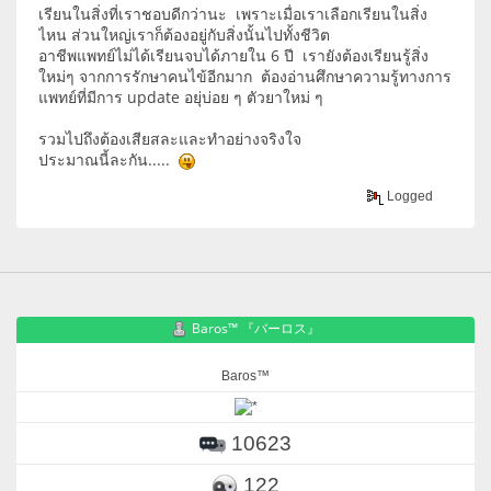
เรียนในสิ่งที่เราชอบดีกว่านะ เพราะเมื่อเราเลือกเรียนในสิ่ง
ไหน ส่วนใหญ่เราก็ต้องอยู่กับสิ่งนั้นไปทั้งชีวิต
อาชีพแพทย์ไม่ได้เรียนจบได้ภายใน 6 ปี เรายังต้องเรียนรู้สิ่ง
ใหม่ๆ จากการรักษาคนไข้อีกมาก ต้องอ่านศึกษาความรู้ทางการ
แพทย์ที่มีการ update อยุ่บ่อย ๆ ตัวยาใหม่ ๆ
รวมไปถึงต้องเสียสละและทำอย่างจริงใจ
ประมาณนี้ละกัน.....
Logged
Baros™ 『バーロス』
Baros™
10623
122