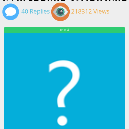
40 Replies
218312 Views
แบงค์