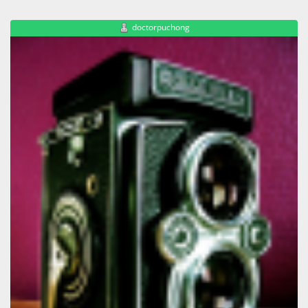
doctorpuchong