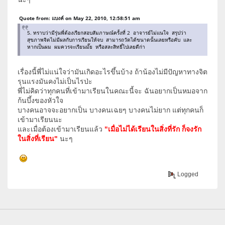
Quote from: แบงค์ on May 22, 2010, 12:58:51 am
5. ทราบว่ามีรุ่นพี่ต้องเรียกสอบสัมภาษณ์ครั้งที่ 2 อาจารย์ไม่แนใจ สรุปว่า
สุขภาพจิตไม่มีผลกับการเรียนให้จบ สามารถวัดได้ขนาดนั้นเลยหรือคับ และ
หากเป็นผม ผมควรจะเรียนมั๊ย หรือสละสิทธิ์ไปเลยดีก่า
เรื่องนี้พี่ไม่แน่ใจว่ามันเกิดอะไรขึ้นบ้าง ถ้าน้องไม่มีปัญหาทางจิต
รุนแรงมันคงไม่เป็นไรป่ะ
พี่ไม่คิดว่าทุกคนที่เข้ามาเรียนในคณะนี้จะ ฉันอยากเป็นหมอจาก
ก้นบึ้งของหัวใจ
บางคนอาจจะอยากเป็น บางคนเฉยๆ บางคนไม่ยาก แต่ทุกคนก็
เข้ามาเรียนนะ
และเมื่อต้องเข้ามาเรียนแล้ว
"เมื่อไม่ได้เรียนในสิ่งที่รัก ก็จงรัก
ในสิ่งที่เรียน"
นะๆ
Logged