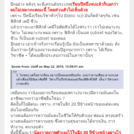
อีกอย่าง หลังๆ จะมีเทรนด์ประเภท
เรียนปีหนึ่งจบแล้วก็บอกว่า
ผมไม่เหมากะคณะนี้ โดยส่วนตัวไม่เห็นด้วย
เพราะ ปีหนึ่งเรียนวิชาทั่วๆไป (basic sci) มันก็คล้ายๆกัน เช่น
ฟิสิกส์ เคมี ชีวะ
แล้วเราจะเอาฟิสิกส์ เคมีไปตัดสินได้ไงฟร่ะว่า เราไม่เหมาะกะ
วิศวะ ไม่เหมาะกะหมอ เพราะ ฟิสิกส์ เป็นแค่ subset ของวิศวะ,
ชีวะ ก็เป็นแค่ subset ของหมอ
อีกอย่าง เอาเข้าจริงการเรียนรู้เนี่ย มันเป็นสหสาขาด้วยอ่ะ ดัง
นั้นกว่าจะรู้ตัวเองน่าจะตอนปีสูงๆมากกว่า เพราะ ได้เรียน
วิชาชีพ + ได้ลองฝึกประสบการณ์ในสาขานั้นๆ
Quote from: แบงค์ on May 22, 2010, 12:58:51 am
3. ไม่ชอบ แค่ก็อยากเรียน อยากเป็นหมอเหมือนกัน แบบว่าตามเพื่อน ตามกะแส
แล้วเพื่อนก็มีอัธยาศัยที่ดี วิศวะก็ไม่ถึงกับชอบแต่เรียนฟิสิกส์ได้ดี เห็นว่าวิศวะตก
งานอะคับ
เหมือนกะว่าน้องอยากเรียนหมอเพราะ(น่าจะ)มีความมั่นคงใน
อาชีพมากกว่าอาชีพอื่นใช่มะ ?
คิดงั้นก็ไม่ผิดนะ เพราะ ภาพในอีก 20 ปีข้างหน้าของแต่ละคน
มันไม่เหมือนกัน
บางคนต้องการความมั่นคงในชีวิตให้กับตัวเอง พ่อแม่ ครอบครัว
บางคนต้องการความสุข ซึ่งความสุขอาจจะได้จากเงิน, การ
ทำงาน, คนรอบตัว
ทั้งนี้ขึ้นกะว่า
น้องวาดภาพตัวเองไว้ในอีก 20 ปีข้างหน้าอย่างไร