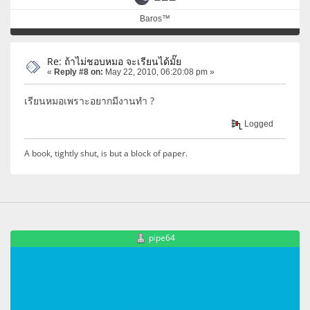
Baros™
Re: ถ้าไม่ชอบหมอ จะเรียนได้มั๊ย
«
Reply #8 on:
May 22, 2010, 06:20:08 pm »
เรียนหมอเพราะอยากมีงานทำ ?
Logged
A book, tightly shut, is but a block of paper.
pipe64