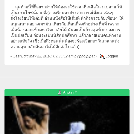
สุดท้ายนี้พี่ก็อยากฝากให้น้องจงใช้เวลาที่เหลือใน ม.ปลาย ให้
เป็นประโยชน์มากที่สุด เตรียมหาประสบการณ์ตั้งแต่เนิ่นๆ
ตั้งใจเรียนให้เต็มที่ อ่านหนังสือให้เต็มที่ ทำกิจกรรมกับเพื่อนๆ ให้
สนุกสนานอย่างเมามัน เที่ยวกับเพื่อนก็จงทำอย่างเต็มที่ เพราะ
เมื่อน้องสอบเข้ามหาวิทยาลัยได้ มันจะเป็นก้าวสุดท้ายของการ
เป็นนักเรียน ก่อนจะเป็นนิสิตนักศึกษา แล้วกลายเป็นคนทำงาน
อย่างแท้จริง (ซึ่งเมื่อถึงตอนนั่นน้องจะร้องเรียกหาวันเวลาแห่ง
ความสุข กลับคืนมาไม่ได้อีกต่อไปแล้ว)
«
Last Edit: May 22, 2010, 09:35:52 am by pholpipat
»
Logged
Alistair*