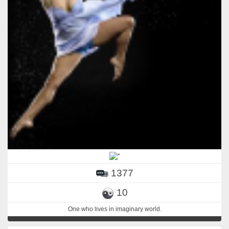
1377
10
One who lives in imaginary world.