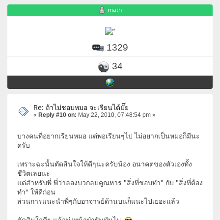
math
1329
34
Re: ถ้าไม่ชอบหมอ จะเรียนได้มั๊ย
«
Reply #10 on:
May 22, 2010, 07:48:54 pm »
บางคนที่อยากเรียนหมอ แต่พอเรียนๆไป ไม่อยากเป็นหมอก็มีนะ
ครับ
เพราะฉะนั้นตัดสินใจให้ดีๆนะครับน้อง อนาคตของตัวเองทั้ง
ชีวิตเลยนะ
แต่สำหรับพี่ พี่ว่าลองบวกลบคูณหาร "สิ่งที่ชอบทำ" กับ "สิ่งที่ต้อง
ทำ" ให้ดีก่อน
ส่วนการแนะนำพี่ๆกับอาจารย์ด้านบนก็แนะไปเยอะแล้ว
ตัดสินใจดีๆ แล้วมุ่งหน้าฝ่าฝันมันไป