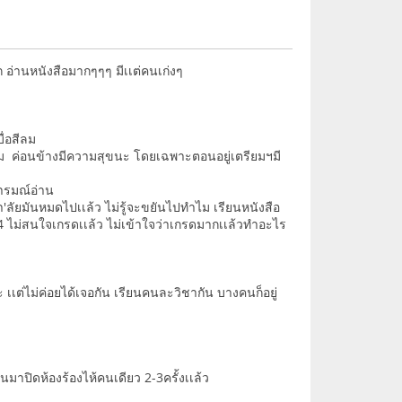
ก อ่านหนังสือมากๆๆๆ มีเเต่คนเก่งๆ
บื่อสีลม
รียมอุดม ค่อนข้างมีความสุขนะ โดยเฉพาะตอนอยู่เตรียมฯมี
ีอารมณ์อ่าน
า'ลัยมันหมดไปเเล้ว ไม่รู้จะขยันไปทำไม เรียนหนังสือ
.4 ไม่สนใจเกรดเเล้ว ไม่เข้าใจว่าเกรดมากเเล้วทำอะไร
นะ เเต่ไม่ค่อยได้เจอกัน เรียนคนละวิชากัน บางคนก็อยู่
นมาปิดห้องร้องไห้คนเดียว 2-3ครั้งเเล้ว