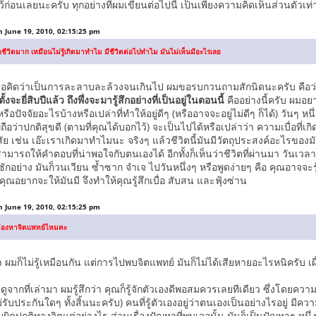
้ก่อนเลยนะครับ ทุกอย่างที่ผมเขียนต่อไปนี้ เป็นเพียงความคิดเห็นส่วนตัวเท่า
n June 19, 2010, 02:15:25 pm
เบื่อชีวิตมาก เหมือนไม่รู้เกิดมาทำไม มีชีวิตต่อไปทำไม มันไม่เห็นมีอะไรเลย
 หรือคิดว่าเป็นการละลาบละล้วงจนเกินไป ผมขอรบกวนถามสักนิดนะครับ คือว
งจะยี่สิบปีแล้ว ถึงพึ่งจะมารู้สึกอย่างที่เป็นอยู่ในตอนนี้
คืออย่างนี้ครับ ผมอ
ปัจจัยอะไรบ้างหรือเปล่าที่ทำให้อยู่ดีๆ (หรืออาจจะอยู่ไม่ดีๆ ก็ได้) วันๆ หนึ่ง คุ
ที่ถือว่าปกติสุขดี (ตามที่คุณได้บอกไว้) จะเป็นไปได้หรือเปล่าว่า ความเบื่อที่เก
 เช่น เอ๊ะเราเกิดมาทำไมนะ จริงๆ แล้วชีวิตนี้มันมีวัตถุประสงค์อะไรของ
สามารถให้คำตอบที่น่าพอใจกับตนเองได้ อีกทั้งก็เห็นว่าชีวิตที่ผ่านมา วันเวล
ซักอย่าง มันก็วนเวียน ซ้ำซาก จำเจ ไปวันหนึ่งๆ หรือพูดง่ายๆ คือ คุณอาจจะร
่คุณอยากจะให้มันมี จึงทำให้คุณรู้สึกเบื่อ สับสน และฟุ้งซ่าน
n June 19, 2010, 02:15:25 pm
้นต้องหาจิตเเพทย์ไหมคะ
่า ผมก็ไม่รู้เหมือนกัน แต่การไปพบจิตแพทย์ มันก็ไม่ได้เสียหายอะไรหนิครับ เผ
นๆ ดูจากที่เล่ามา ผมรู้สึกว่า คุณก็รู้จักตัวเองดีพอสมควรเลยทีเดียว ซึ่งโดยค
่รับประกันใดๆ ทั้งสิ้นนะครับ) คนที่รู้ตัวเองอยู่ว่าตนเองเป็นอย่างไรอยู่ มีค
มผิดปกติทางจิตแต่อย่างไร ส่วนเรื่องปัญหาที่พบเจอนั้น มันก็เป็นปัญหาๆ หนึ่