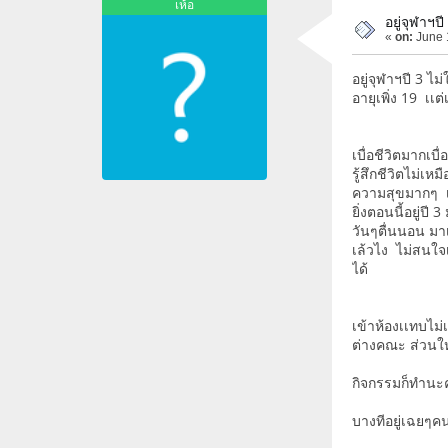
เห้อ
อยู่จุฬาฯป
«
on:
June 
อยู่จุฬาฯปี 3 ไ
อายุเพิ่ง 19 เเ
เบื่อชีวิตมากเบื
รู้สึกชีวิตไม่เห
ความสุขมากๆ เเต
ยิ่งตอนนี้อยู่ปี
วันๆตื่นนอน มาเ
เล้วไง ไม่สนใจ
ได้
เข้าห้องเเทบไม่เ
ต่างคณะ ส่วนใหญ
กิจกรรมก็ทำนะค
บางทีอยู่เฉยๆคน