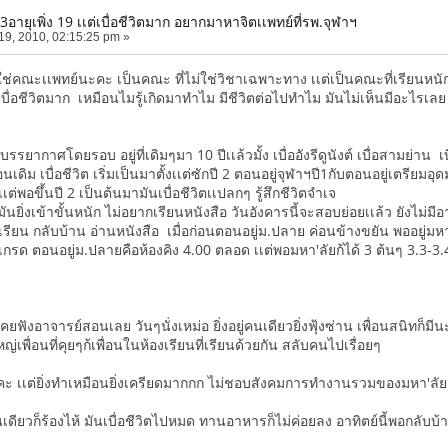
ี 3อายุเพิ่ง 19 เเต่เบื่อชีวิตมาก อยากมาหาจิตเเพทย์ที่รพ.จุฬาฯ
19, 2010, 02:15:25 pm »
ม่ใช่คณะเเพทย์นะคะ เป็นคณะ ที่ไม่ใช่วิชาเฉพาะทาง เเต่เป็นคณะที่เรียนหนั
ต่เบื่อชีวิตมาก เหมือนไมรู้เกิดมาทำไม มีชีวิตต่อไปทำไม มันไม่เห็นมีอะไรเลย
่อบรรยากาศโดยรอบ อยู่ที่เดิมๆมา 10 ปีเเล้วมั้ง เบื่ออังรีดูนังต์ เบื่อสามย่าน เ
มือนเดิม เบื่อชีวิต เริ่มเป็นมาตั้งเเต่ซักปี 2 ตอนอยู่จุฬาฯปี1กับตอนอยู่เต
่พอขึ้นปี 2 เป็นต้นมามันเบื่อชีวิตเเปลกๆ รู้สึกชีวิตจำเจ
 3 มันยิ่งเข้าขั้นหนัก ไม่อยากเรียนหนังสือ วันอังคารนี้จะสอบย่อยเเล้ว ยังไม่ม
รียน กลับบ้าน อ่านหนังสือ เมื่อก่อนตอนอยู่ม.ปลาย ค่อนข้างขยัน พออยู่มห
เกรด ตอนอยู่ม.ปลายคือห้องคิง 4.00 ตลอด เเต่พอมหา'ลัยก้ได้ 3 ต้นๆ 3.3-3
คยฟังอาจารย์สอนเลย วันๆนั่งเหม่อ ยิ่งอยู่คนเดียวยิ่งฟุ้งซ่าน เพื่อนสนิทก็มี
่เพื่อนที่คุยๆก้เพื่อนในห้องเรียนที่เรียนด้วยกัน สลับคนไปเรื่อยๆ
ะ เเต่ยิ่งทำเหมือนยิ่งเครียดมากกก ไม่ชอบสังคมการทำงานรวมของมหา'ลัย
เดียวก็ร้องไห้ มันเบื่อชีวิตไปหมด ทานอาหารก็ไม่ค่อยลง อาทิตย์นี้พอกลับบ้า