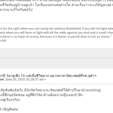
ีวิตกันอยู่บ้างอยู่แล้ว ไม่เห็นแปลกแต่อย่างใด ส่วนเรื่องว่าจะแก้ปัญหาอย่างไ
 พิจารณาแก้ไขกันต่อไป
ight for the right when you can easily win without bloodshed; if you will not fight w
t when you will have to fight with all the odds against you and only a small ch
 there is no hope of victory, because it is better to perish than to live as slaves."
chill
ฬาฯปี 3อายุเพิ่ง 19 เเต่เบื่อชีวิตมาก อยากมาหาจิตเเพทย์ที่รพ.จุฬาฯ
 on:
June 20, 2010, 01:28:37 am »
ิสิตสัมพันธ์ครับ มีนักจิตวิทยาและจิตแพทย์ให้คำปรึกษา(Couseling)
วงนี้ตึกจุลปิดซ่อม อยู่ที่ตึกวิจัย ด้านฝั่งสนามจุ๊บเลยเข้าอีก
ีชมพูเรียงๆกัน)
 เชิญติดต่อ