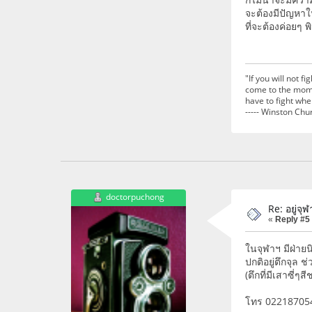
จะต้องมีปัญหาในช
ที่จะต้องค่อยๆ
"If you will not f
come to the momen
have to fight when
----- Winston Chur
doctorpuchong
Re: อยู่จุ
«
Reply #5
ในจุฬาฯ มีฝ่ายน
ปกติอยู่ตึกจุล ช่
(ตึกที่มีเสาซี่ๆส
โทร 022187054