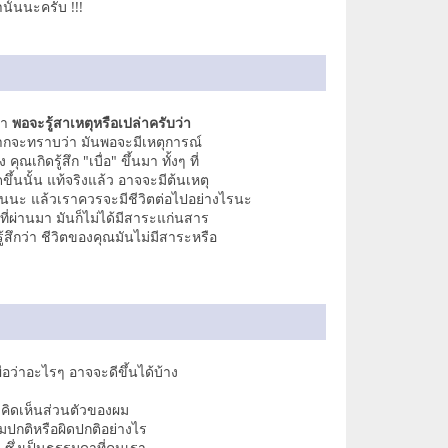
นั้นนะครับ !!!
่า
พอจะรู้สาเหตุหรือเปล่าครับว่า
ยากจะทราบว่า มันพอจะมีเหตุการณ์
ณเกิดรู้สึก "เบื่อ" ขึ้นมา ทั้งๆ ที่
ิดขึ้นนั้น แท้จริงแล้ว อาจจะมีต้นเหตุ
มันนะ แล้วเราควรจะมีชีวิตต่อไปอย่างไรนะ
าที่ผ่านมา มันก็ไม่ได้มีสาระแก่นสาร
ู้สึกว่า ชีวิตของคุณมันไม่มีสาระหรือ
ื่อว่าอะไรๆ อาจจะดีขึ้นได้บ้าง
วามคิดเห็นส่วนตัวของผม
วามปกติหรือผิดปกติอย่างไร
ง ซึ่งเป็นธรรมดาที่คนเรา