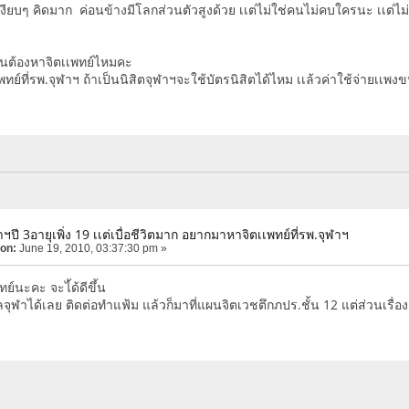
งียบๆ คิดมาก ค่อนข้างมีโลกส่วนตัวสูงด้วย เเต่ไม่ใช่คนไม่คบใครนะ เเต่ไม่
ขั้นต้องหาจิตเเพทย์ไหมคะ
ย์ที่รพ.จุฬาฯ ถ้าเป็นนิสิตจุฬาฯจะใช้บัตรนิสิตได้ไหม เเล้วค่าใช้จ่ายเเพ
ฬาฯปี 3อายุเพิ่ง 19 เเต่เบื่อชีวิตมาก อยากมาหาจิตเเพทย์ที่รพ.จุฬาฯ
 on:
June 19, 2010, 03:37:30 pm »
์นะคะ จะไ้ด้ดีขึ้น
จุฬาได้เลย ติดต่อทำแฟ้ม แล้วก็มาที่แผนจิตเวชตึกภปร.ชั้น 12 แต่ส่วนเรื่