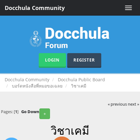
Docchula Community
Toggle
naviga
LOGIN
REGISTER
Docchula Community
Docchula Public Board
บอร์ดหนังสือพี่หมอขอเฉลย
วิชาเคมี
« previous
next »
Pages: [
1
]
Go Down
+
วิชาเคมี