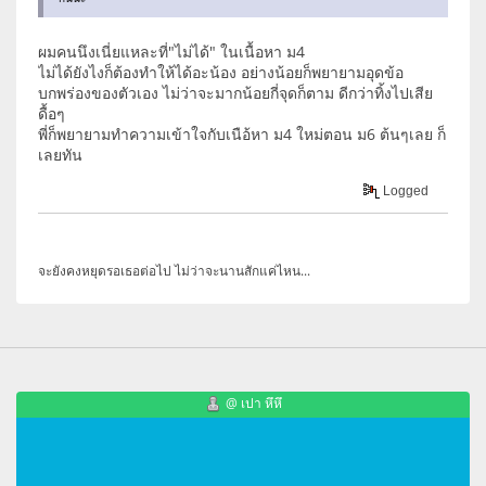
ผมคนนึงเนี่ยแหละที่"ไม่ได้" ในเนื้อหา ม4
ไม่ได้ยังไงก็ต้องทำให้ได้อะน้อง อย่างน้อยก็พยายามอุดข้อ
บกพร่องของตัวเอง ไม่ว่าจะมากน้อยกี่จุดก็ตาม ดีกว่าทิ้งไปเสีย
ดื้อๆ
พี่ก็พยายามทำความเข้าใจกับเนือ้หา ม4 ใหม่ตอน ม6 ต้นๆเลย ก็
เลยทัน
Logged
จะยังคงหยุดรอเธอต่อไป ไม่ว่าจะนานสักแค่ไหน...
@ เปา หึหึ