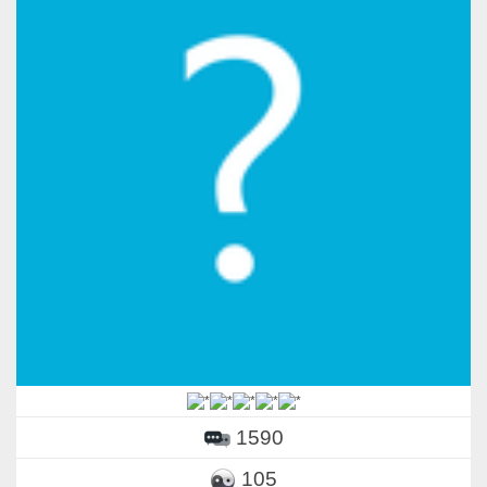
1590
105