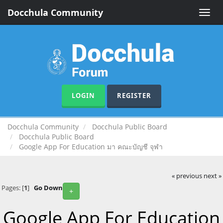
Docchula Community
Toggle
naviga
LOGIN
REGISTER
Docchula Community
Docchula Public Board
Docchula Public Board
Google App For Education มา คณะบัญชี จุฬา
« previous
next »
Pages: [
1
]
Go Down
+
Google App For Education