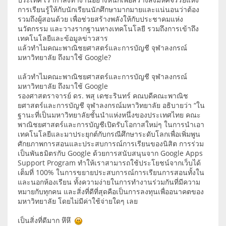
การเรียนรู้ให้กับนักเรียนนักศึกษามากมายและแน่นอนว่าต้อง
รวมถึงผู้สอนด้วย เพื่อช่วยสร้างพลังให้กับประชาคมแห่ง
นวัตกรรม และวางรากฐานทางเทคโนโลยี รวมถึงการเข้าถึง
เทคโนโลยีและข้อมูลข่าวสาร
แล้วทำไมคณะพาณิชยศาสตร์และการบัญชี จุฬาลงกรณ์
มหาวิทยาลัย ถึงมาใช้ Google?
แล้วทำไมคณะพาณิชยศาสตร์และการบัญชี จุฬาลงกรณ์
มหาวิทยาลัย ถึงมาใช้ Google
รองศาสตราจารย์ ดร. พสุ เดชะรินทร์ คณบดีคณะพาณิช
ยศาสตร์และการบัญชี จุฬาลงกรณ์มหาวิทยาลัย อธิบายว่า “ใน
ฐานะที่เป็นมหาวิทยาลัยชั้นนำแห่งหนึ่งของประเทศไทย คณะ
พาณิชยศาสตร์และการบัญชีเปิดรับโอกาสใหม่ๆ ในการนำเอา
เทคโนโลยีและมาประยุกต์กับกรณีศึกษาระดับโลกเพื่อเพิ่มพูน
ศักยภาพการสอนและประสบการณ์การเรียนของนิสิต การร่วม
เป็นพันธมิตรกับ Google ด้วยการสนับสนุนจาก Google Apps
Support Program ทำให้เราสามารถใช้ประโยชน์จากเว็บได้
เต็มที่ 100% ในการขยายประสบการณ์การเรียนการสอนทั้งใน
และนอกห้องเรียน ทั้งความง่ายในการทำงานร่วมกันที่มีความ
หมายกับทุกคน และสิ่งที่ดีที่สุดคือเป็นการลงทุนเพื่ออนาคตของ
มหาวิทยาลัย โดยไม่มีค่าใช้จ่ายใดๆ เลย
เป็นสิ่งที่ดีมาก หึหึ