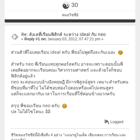
30
หมอวิชชี่ย์
Re: ลังเลที่เรียนฟิสิกส์ ระหว่าง ideal กับ neo
«
Reply #1 on:
January 03, 2012, 07:47:21 pm »
ส่วนตัวพี่ไม่เคยเรียน ideal ครับ พี่ขอไม่พูดถึงละกันเนอะ
สำหรับ neo พี่เรียนแทบทุกคอร์สครับ อาจจะเพราะตอนนั้นพี่
เคยคิดอยากจะเรียนคณะวิศวกรรมศาสตร์ และด้วยใจก็ชอบ
ฟิสิกส์อยู่แล้ว
neo จะสอนแบบอ้างอิงทฤษฎี มีการพิสูจน์สูตร เหมาะสำหรับคน
ที่ชอบที่มาที่ไป ไม่ได้ชอบท่องไปตอบหรือแค่ไปแทนสูตร
แต่ก็จะแลกมากับเวลาในการเรียนที่ใช้ค่อนข้างมากครับ
สรุป พี่ชอบเรียน neo ครับ
ปล ไม่ได้ไซโคนะ อิอิ
Logged
ชีวิตหมอวิชชี่ย์นี้มีเพื่อสิ่ง 4 อย่าง "แมนฯยูไนเต็ด เสียงเพลง การเรียน และ
ความรัก"