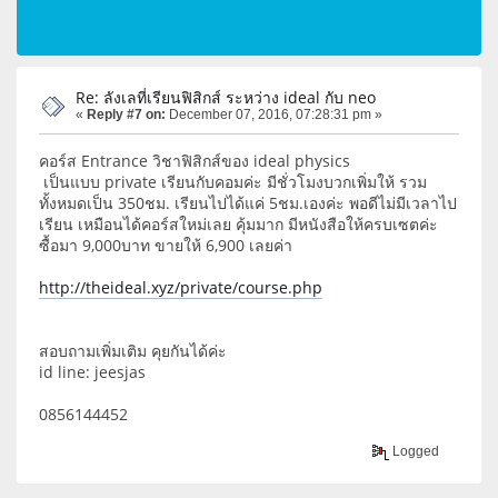
Re: ลังเลที่เรียนฟิสิกส์ ระหว่าง ideal กับ neo
«
Reply #7 on:
December 07, 2016, 07:28:31 pm »
คอร์ส Entrance วิชาฟิสิกส์ของ ideal physics
เป็นแบบ private เรียนกับคอมค่ะ มีชั่วโมงบวกเพิ่มให้ รวม
ทั้งหมดเป็น 350ชม. เรียนไปได้แค่ 5ชม.เองค่ะ พอดีไม่มีเวลาไป
เรียน เหมือนได้คอร์สใหม่เลย คุ้มมาก มีหนังสือให้ครบเซตค่ะ
ซื้อมา 9,000บาท ขายให้ 6,900 เลยค่า
http://theideal.xyz/private/course.php
สอบถามเพิ่มเติม คุยกันได้ค่ะ
id line: jeesjas
0856144452
Logged