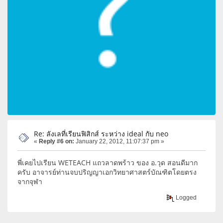
Re: ลังเลที่เรียนฟิสิกส์ ระหว่าง ideal กับ neo
«
Reply #6 on:
January 22, 2012, 11:07:37 pm »
พี่เคยไปเรียน WETEACH แถวลาดพร้าว ของ อ.วุด สอนดีมาก
ครับ อาจารย์ท่านจบปริญญาเอกวิทยาศาสตร์บัณฑิตโดยตรง
จากจุฬา
Logged