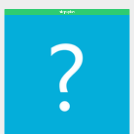
slepyplus