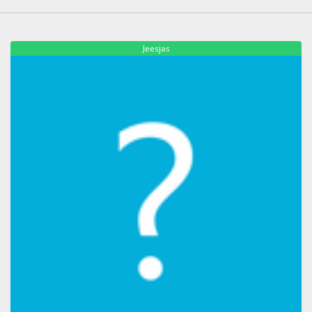
Jeesjas