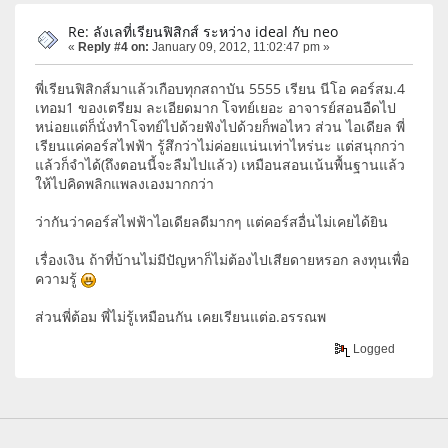
Re: ลังเลที่เรียนฟิสิกส์ ระหว่าง ideal กับ neo
«
Reply #4 on:
January 09, 2012, 11:02:47 pm »
พี่เรียนฟิสิกส์มาแล้วเกือบทุกสถาบัน 5555 เรียน นีโอ คอร์สม.4
เทอม1 ของเตรียม ละเอียดมาก โจทย์เยอะ อาจารย์สอนอืดไป
หน่อยแต่ก็นั่งทำโจทย์ไปด้วยฟังไปด้วยก็พอไหว ส่วน ไอเดียล พี่
เรียนแค่คอร์สไฟฟ้า รู้สึกว่าไม่ค่อยแน่นเท่าไหร่นะ แต่สนุกกว่า
แล้วก็จำได้(ถึงตอนนี้จะลืมไปแล้ว) เหมือนสอนเน้นพื้นฐานแล้ว
ให้ไปคิดพลิกแพลงเองมากกว่า
ว่ากันว่าคอร์สไฟฟ้าไอเดียลดีมากๆ แต่คอร์สอื่นไม่เคยได้ยิน
เรื่องเงิน ถ้าที่บ้านไม่มีปัญหาก็ไม่ต้องไปเสียดายหรอก ลงทุนเพื่อ
ความรู้
ส่วนพี่ต้อม พี่ไม่รู้เหมือนกัน เคยเรียนแต่อ.อรรณพ
Logged