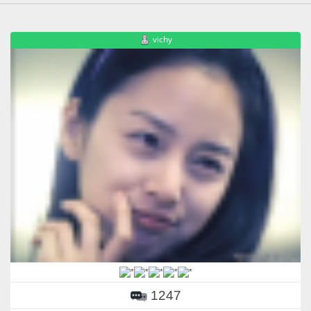
vichy
1247