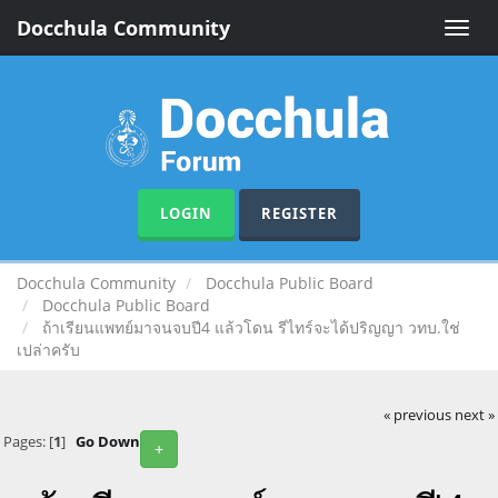
Docchula Community
Toggle
naviga
LOGIN
REGISTER
Docchula Community
Docchula Public Board
Docchula Public Board
ถ้าเรียนแพทย์มาจนจบปี4 แล้วโดน รีไทร์จะได้ปริญญา วทบ.ใช่
เปล่าครับ
« previous
next »
Pages: [
1
]
Go Down
+