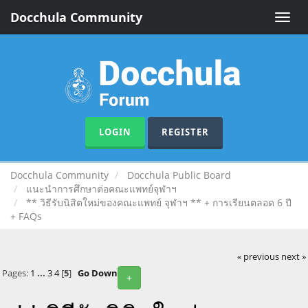
Docchula Community
Toggle
naviga
LOGIN
REGISTER
Docchula Community
Docchula Public Board
แนะนำการศึกษาต่อคณะแพทย์จุฬาฯ
** วิธีรับนิสิตใหม่ของคณะแพทย์ จุฬาฯ ** + การเรียนตลอด 6 ปี
+ FAQs
« previous
next »
Pages:
1
...
3
4
[
5
]
Go Down
+