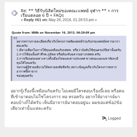
Re: ** วิธีรับนิสิตใหม่ของคณะแพทย์ จุฬาฯ ** + การ
เรียนตลอด 6 ปี + FAQs
«
Reply #61 on:
May 26, 2016, 01:28:53 pm »
Quote from: MMk on November 16, 2013, 06:29:09 pm
อยากทราบรายละเอียดเกี่ยวกับโครงการผลิตแพทย์ร่วมกับกรมแพทย์ทหารอากา
ศน่ะครับ
1.มีทางเลือกในการใช้ทุนเหมือนกับกสพท. หรือว่าบังคับใช้ทุนครบ3ปีเท่านั้นครับ
2.การใช้ทุนนั้นทําที่รพ.ภูมิพล หรือต้องจับฉลากอย่างกสพท.ครับ
3.การเรียนต่อเฉพาะทางทั้งเมืองไทยและต่างประเทศ ทางคณะและมหาลัยจะมี
ทุนให้ไหมครับ
รบกวนผู้รู้ช่วยอธิบายให้คลายสงสัยทีครับ เพราะข้อมูลเกี่ยวกับโครงการทหาร
อากาศนี้หายาก
ขอบคุณครับ
อยากรู้เรื่องนี้เหมือนกันครับ ไม่เคยมีใครตอบเรื่องนี้เลย หรือคน
ที่เข้ามาตอบไม่ใช่โครงการ ทอ หรอครับ อยากให้อาจารย์มา
ตอบบ้างก็ได้ครับ เห็นมีอาจารย์มาตอบอยู่นะ ผมขอแค่ข้อ2ข้อ
เดียวเท่านั้นแหละครับ
Logged