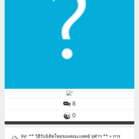
8
0
Re: ** วิธีรับนิสิตใหม่ของคณะแพทย์ จุฬาฯ ** + การ