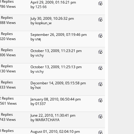
0 Replies
April 29, 2009, 01:16:21 pm
786 Views
by
125 66
 Replies
July 30, 2009, 10:26:32 pm
388 Views
by kopkun_w
 Replies
September 26, 2009, 07:19:46 pm
020 Views
by เกตุ
 Replies
October 13, 2009, 11:23:21 pm
806 Views
by
vichy
 Replies
October 13, 2009, 11:25:13 pm
130 Views
by
vichy
 Replies
December 14, 2009, 05:15:58 pm
333 Views
by ้hot
2 Replies
January 08, 2010, 06:50:44 pm
561 Views
by 01337
 Replies
June 22, 2010, 11:30:41 pm
743 Views
by WARATCHAYA
0 Replies
August 01, 2010, 02:04:10 pm