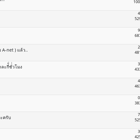
100
4
52
9
68
2
A-net ) แล้ว..
48
3
่ั่ชั่่่วโมง
43
4
46
0
38
7
อะครับ
52
3
42