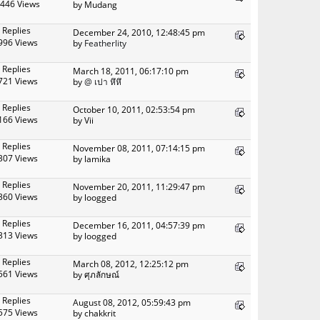
446 Views
by Mudang
 Replies
December 24, 2010, 12:48:45 pm
996 Views
by
Featherlity
 Replies
March 18, 2011, 06:17:10 pm
721 Views
by
@ เปา หึหึ
 Replies
October 10, 2011, 02:53:54 pm
166 Views
by Vii
 Replies
November 08, 2011, 07:14:15 pm
307 Views
by lamika
 Replies
November 20, 2011, 11:29:47 pm
360 Views
by loogged
 Replies
December 16, 2011, 04:57:39 pm
313 Views
by loogged
 Replies
March 08, 2012, 12:25:12 pm
561 Views
by ศุภลักษณ์
 Replies
August 08, 2012, 05:59:43 pm
575 Views
by chakkrit