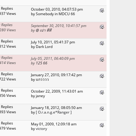
 Replies
October 03, 2010, 04:07:53 pm
937 Views
by Somebody in MDCU 66
 Replies
September 30, 2010, 10:41:57 pm
280 Views
by
@ เปา หึหึ
 Replies
July 10, 2011, 05:41:37 pm
812 Views
by Dark Lord
 Replies
July 05, 2011, 06:40:09 pm
414 Views
by
125 66
 Replies
January 27, 2010, 09:17:42 pm
722 Views
by แกวววว
 Replies
October 22, 2009, 11:43:01 am
356 Views
by janey
 Replies
January 18, 2012, 08:05:50 am
393 Views
by
[ O.r.a.n.g.e*Ranger ]
 Replies
May 01, 2009, 12:09:18 am
979 Views
by
victory