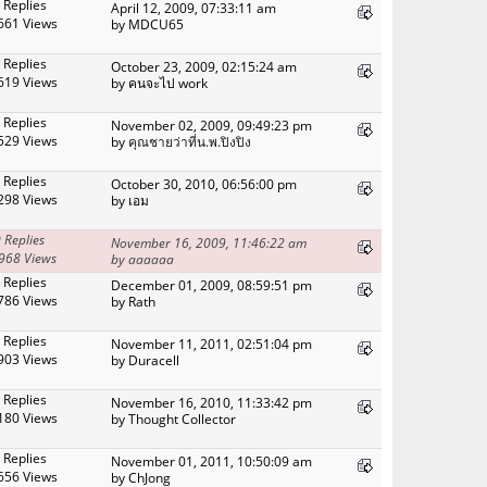
 Replies
April 12, 2009, 07:33:11 am
661 Views
by MDCU65
 Replies
October 23, 2009, 02:15:24 am
619 Views
by คนจะไป work
 Replies
November 02, 2009, 09:49:23 pm
529 Views
by
คุณชายว่าที่น.พ.ปิงปิง
 Replies
October 30, 2010, 06:56:00 pm
298 Views
by เอม
 Replies
November 16, 2009, 11:46:22 am
968 Views
by aaaaaa
 Replies
December 01, 2009, 08:59:51 pm
786 Views
by Rath
 Replies
November 11, 2011, 02:51:04 pm
903 Views
by Duracell
 Replies
November 16, 2010, 11:33:42 pm
180 Views
by Thought Collector
 Replies
November 01, 2011, 10:50:09 am
656 Views
by ChJong