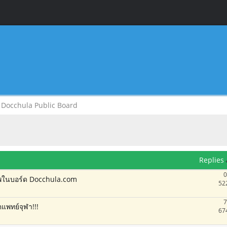
Docchula Public Board
Replies
0
าพในบอร์ด Docchula.com
52
7
แพทย์จุฬา!!!
67