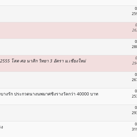
0
25
0
26
0
28
0
า2555 โสต ศอ นาสิก วิทยา 3 อัตรา ม.เชียงใหม่
29
0
26
0
งบางรัก ประกวดนางนพมาศชิงรางวัลกว่า 40000 บาท
25
0
29
0
รง
31