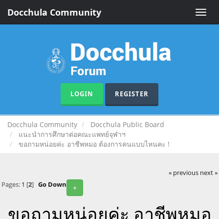
Docchula Community
Toggle
naviga
LOGIN
REGISTER
Docchula Community
Docchula Public Board
แนะนำการศึกษาต่อคณะแพทย์จุฬาฯ
ขอถามหน่อยค่ะ อาชีพหมอ ต้องการคนแบบไหนคะ !
« previous
next »
Pages:
1
[
2
]
Go Down
+
ขอถามหน่อยค่ะ อาชีพหมอ