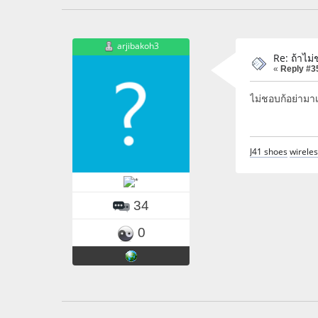
arjibakoh3
Re: ถ้าไม่
«
Reply #3
ไม่ชอบก้อย่ามา
J41 shoes
wireles
34
0