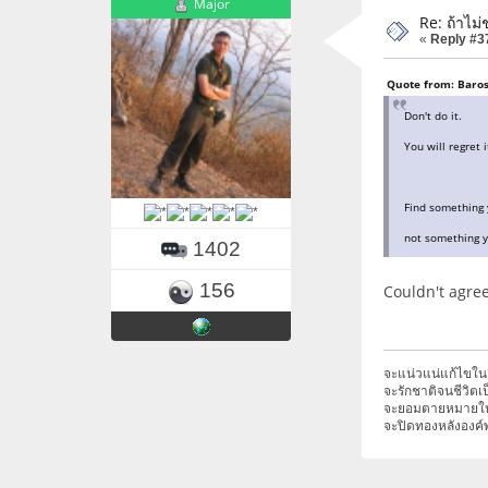
Major
Re: ถ้าไม่
«
Reply #3
Quote from: Bar
Don't do it.
You will regret i
Find something y
not something y
1402
156
Couldn't agre
จะแน่วแน่แก้ไขในส
จะรักชาติจนชีวิตเ
จะยอมตายหมายให้
จะปิดทองหลังองค์