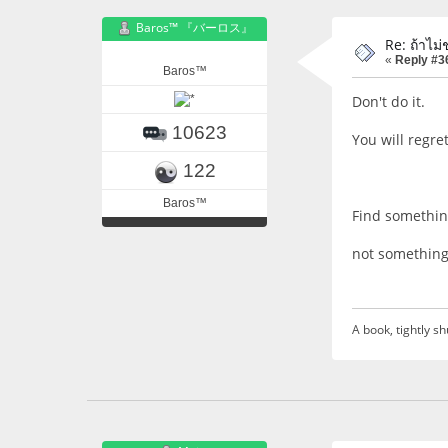
Baros™ 『バーロス』
Re: ถ้าไม่
«
Reply #3
Baros™
Don't do it.
10623
You will regret 
122
Baros™
Find something 
not something 
A book, tightly sh