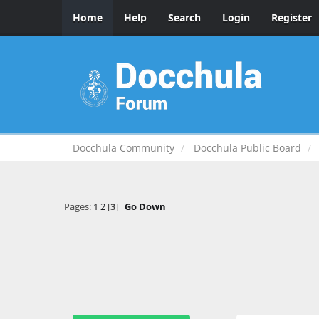
Home
Help
Search
Login
Register
Docchula Community
Docchula Public Board
Pages:
1
2
[
3
]
Go Down