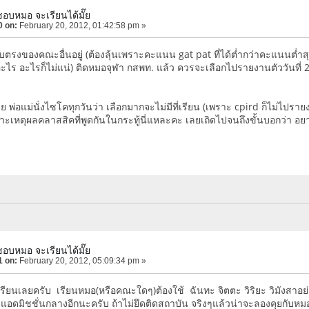
ชอบหมอ จะเรียนได้มั๊ย
0 on:
February 20, 2012, 01:42:58 pm »
บตรงของคณะอื่นอยู่ (ต้องลุ้นเพราะคะแนน gat pat ที่ได้ต่ำกว่าคะแนนต่ำสุด
ะไร อะไรก็ไม่แน่) ติดหมอจุฬา กสพท. แล้ว ควรจะเลือกไปรายงานตัววันที่ 22
ย พ่อแม่นั่งไซโคทุกวันว่า เลือกมากจะไม่มีที่เรียน (เพราะ cpird ก็ไม่ไปราย
าะเหตุผลคลาสสิคที่พูดกันในกระทู้นี่แหละคะ เลยเถิดไปจนถึงขั้นบอกว่า อย
ชอบหมอ จะเรียนได้มั๊ย
1 on:
February 20, 2012, 05:09:34 pm »
เรียนเลยครับ เรียนหมอ(หรือคณะใดๆ)ต้องใช้ ฉันทะ จิตตะ วิริยะ วิมังสาอย่า
ังมีแอดมิชชั่นกลางอีกนะครับ ถ้าไม่ยึดติดสถาบัน จริงๆแล้วน่าจะลองคุยกับห