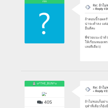
riin
Re: ถ้าไม่
«
Reply #3
ถ้าตอนนี้รอผลรั
น่าจะต่ำลง แต่อ
อื่นดีคะ
พี่ช่วยแนะนำด้ว
ให้เรียนหมอเพร
เลยทีเดียว)
o^THE_BUN^o
Re: ถ้าไม่
«
Reply #3
ถ้าไม่ชอบก็อย่า
405
จุฬาที่เดียวก็ย