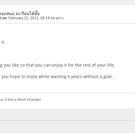
ชอบหมอ จะเรียนได้มั๊ย
6 on:
February 22, 2012, 09:19:44 pm »
it.
you like so that you can enjoy it for the rest of your life,
you hope to enjoy while wasting 6 years without a goal.
ut, is but a block of paper.