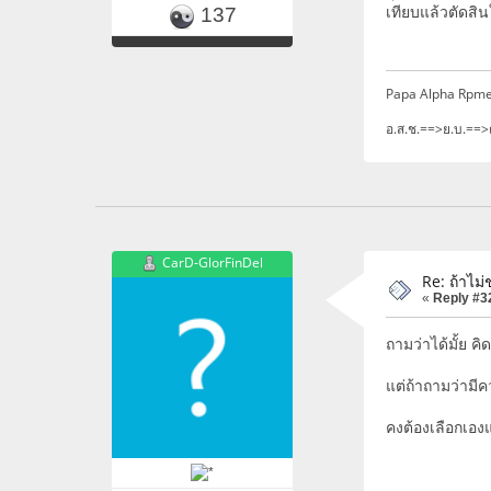
เทียบแล้วตัดสิน
137
Papa Alpha Rpme
อ.ส.ช.==>ย.บ.==>
CarD-GlorFinDel
Re: ถ้าไม่
«
Reply #3
ถามว่าได้มั้ย ค
แต่ถ้าถามว่ามีคว
คงต้องเลือกเองแล