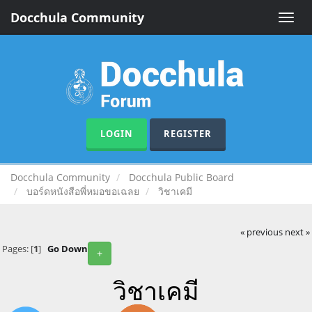
Docchula Community
Toggle
naviga
LOGIN
REGISTER
Docchula Community
Docchula Public Board
บอร์ดหนังสือพี่หมอขอเฉลย
วิชาเคมี
« previous
next »
Pages: [
1
]
Go Down
+
วิชาเคมี