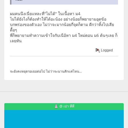
ผมคนนึงเนี่ยแหละที่"ไม่ได้" ในเนื้อหา ม4
ไม่ได้ยังไงก็ต้องทำให้ได้อะน้อง อย่างน้อยก็พยายามอุดข้อ
บกพร่องของตัวเอง ไม่ว่าจะมากน้อยกี่จุดก็ตาม ดีกว่าทิ้งไปเสีย
ดื้อๆ
พี่ก็พยายามทำความเข้าใจกับเนือ้หา ม4 ใหม่ตอน ม6 ต้นๆเลย ก็
เลยทัน
Logged
จะยังคงหยุดรอเธอต่อไป ไม่ว่าจะนานสักแค่ไหน...
@ เปา หึหึ