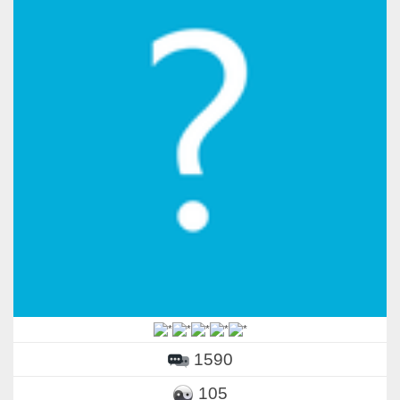
1590
105