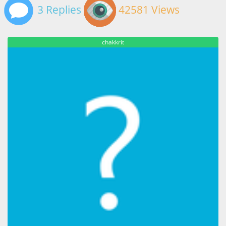
3 Replies
42581 Views
chakkrit