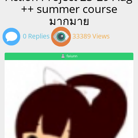
++ summer course
มากมาย
0 Replies
33389 Views
faiunn