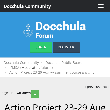
Docchula Community
Toggle
naviga
LOGIN
REGISTER
Docchula Community
Docchula Public Board
IFMSA
(Moderator:
faiunn
)
Action Project 23-29 Aug ++ summer course มากมาย
« previous
next »
Pages: [
1
]
Go Down
+
Action Project 23-29 Aug