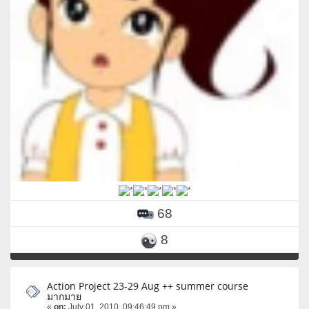
68
8
Action Project 23-29 Aug ++ summer course
มากมาย
«
on:
July 01, 2010, 09:46:49 pm »