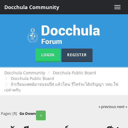
Docchula Community
Toggle
naviga
LOGIN
REGISTER
Docchula Community
Docchula Public Board
Docchula Public Board
ถ้าเรียนแพทย์มาจนจบปี4 แล้วโดน รีไทร์จะได้ปริญญา วทบ.ใช่
เปล่าครับ
« previous
next »
Pages: [
1
]
Go Down
+