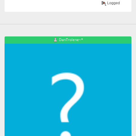
Logged
DanTrolene~*