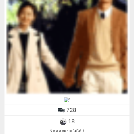
728
18
รั ก อ อ กแ บบ ไม่ได้..!