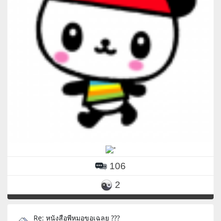
106
2
Re: หนังสือพีหมอขอเฉลย ???