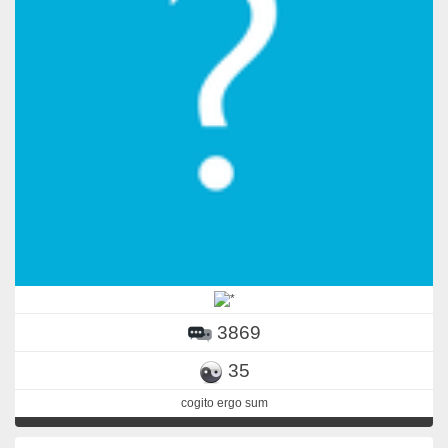
3869
35
cogito ergo sum