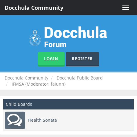
Docchula Community
Toggle
naviga
LOGIN
REGISTER
Docchula Community
Docchula Public Board
IFMSA
(Moderator:
faiunn
)
Child Boards
Health Sonata