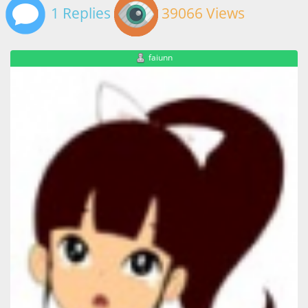
1 Replies
39066 Views
faiunn