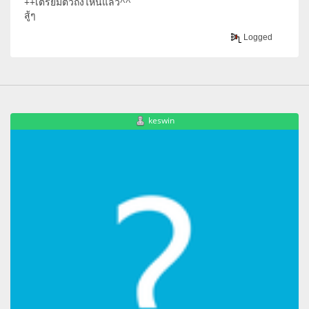
++เตรียมตัวถึงไหนแล้ว^^
สู้ๆ
Logged
keswin