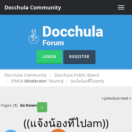
Docchula Community
Toggle
naviga
LOGIN
REGISTER
Docchula Community
Docchula Public Board
IFMSA
(Moderator:
faiunn
)
((แจ้งน้องที่ไปam))
« previous
next »
Pages: [
1
]
Go Down
+
((แจ้งน้องที่ไปam))