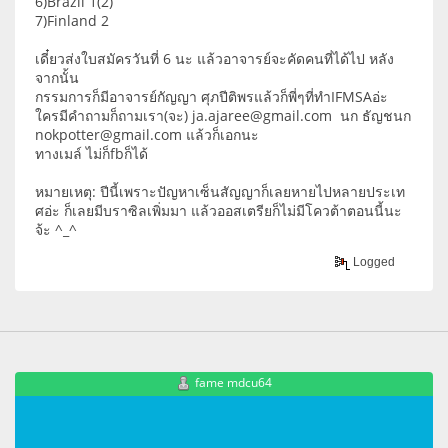
6)Brazil 1(2)
7)Finland 2
เดี๋ยวส่งใบสมัครวันที่ 6 นะ แล้วอาจารย์จะคัดคนที่ได้ไป หลัง
จากนั้น
กรรมการก็มีอาจารย์กัญญา ศุภปีติพรแล้วก็พี่ๆที่ทำIFMSAอ่ะ
ใครมีคำถามก็ถามเรา(จะ) ja.ajaree@gmail.com นก ธัญชนก
nokpotter@gmail.com แล้วก็เอกนะ
ทางเมล์ ไม่ก็fbก็ได้
หมายเหตุ: ปีนี้เพราะปัญหาเซ็นสัญญาก็เลยหายไปหลายประเท
ศอ่ะ ก็เลยมีบราซิลเพิ่มมา แล้วออสเตรียก็ไม่มีโควต้าตอนนี้นะ
จ้ะ ^_^
Logged
fame mdcu64