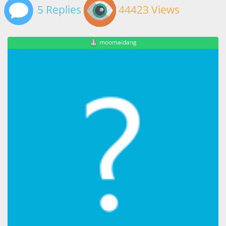
5 Replies
44423 Views
moomaidang