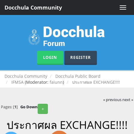
Docchula Community
Toggle
naviga
LOGIN
REGISTER
Docchula Community
Docchula Public Board
IFMSA
(Moderator:
faiunn
)
ประกาศผล EXCHANGE!!!!
« previous
next »
Pages: [
1
]
Go Down
+
ประกาศผล EXCHANGE!!!!